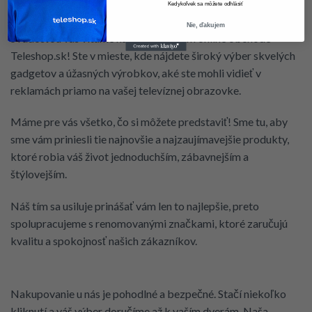
Kedykoľvek sa môžete odhlásiť
Nie, ďakujem
S radosťou vás vítame na našom novom online obchode –
Teleshop.sk! Ste v mieste, kde nájdete široký výber skvelých
gadgetov a úžasných výrobkov, aké ste mohli vidieť v
reklamách priamo na vašej televíznej obrazovke.
Máme pre vás všetko, čo si môžete predstaviť! Sme tu, aby
sme vám priniesli tie najnovšie a najzaujímavejšie produkty,
ktoré robia váš život jednoduchším, zábavnejším a
štýlovejším.
Náš tím sa usiluje prinášať vám len to najlepšie, preto
spolupracujeme s renomovanými značkami, ktoré zaručujú
kvalitu a spokojnosť našich zákazníkov.
Nakupovanie u nás je pohodlné a bezpečné. Stačí niekoľko
kliknutí a váš výber doručíme až k vaším dverám. Naša