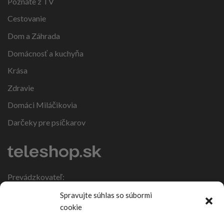
Poznáte z TV
Cestovanie
Dom a Záhrada
Domácnosť a kuchyňa
Krása
Zdravie
Domáci Miláčikovia
Darčeky pre psíčkarov
Prevádzkovateľ:
IČO: 47317108
Spravujte súhlas so súbormi
DIČ: 1086270988
cookie
Nebojsa 63