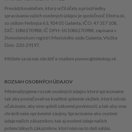
Prevádzkovateľom, ktorý určil účely a prostriedky
spracúvania vašich osobných údajov je spoločnosť Elistra.sk,
so sídlom Nebojsa 63, 924 01 Galanta, IČO: 47 317 108,
DIČ: 1086270988, IČ DPH: SK1086270988, zapísaná v
živnostenskom registri Mestského súdu Galanta, Vložka
číslo: 220-29197.
Môžete sa na nás obrátiť e-mailom
pomoc@teleshop.sk
ROZSAH OSOBNÝCH ÚDAJOV
Minimalizujeme rozsah osobných údajov ktoré spracúvame
tak aby postačovali na kvalitné splnenie služieb, ktoré od nás
očakávate, aby sme splnili zákonné povinnosti, a tak aby sme
chránili naše oprávnené záujmy. Spracúvame ako osobné
údaje našich zákazníkov, tak aj osobné údaje našich
potenciálnych zákazníkov, ktorí nám na to dali súhlas.