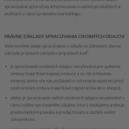
spracúvame aj na účely informovania o našich produktoch a
službách v rámci priameho marketingu.
PRÁVNE ZÁKLADY SPRACÚVANIA OSOBNÝCH ÚDAJOV
Vaše osobné údaje spracúvame v súlade so zákonom, iba na
základe právnych základov prípadoch keď:
je spracúvanie osobných údajov nevyhnutné pre splnenie
zmluvy (napríklad kúpnej zmluvy) a vy ste zmluvnou
stranou, alebo ste nás požiadali o vykonanie opatrení pred
uzatvorením zmluvy (napríklad registráciou do e-shopu),
alebo je spracúvanie vašich osobných údajov nevyhnutné v
rámci nášho oprávneného záujmu, ktorý sledujeme a ním je
predovšetkým ponuka a predaj tovaru a služieb našim
zákazníkom,