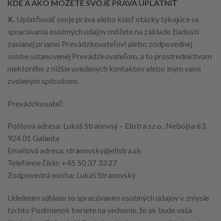
KDE A AKO MÔŽETE SVOJE PRÁVA UPLATNIŤ
X.
Uplatňovať svoje práva alebo klásť otázky týkajúce sa
spracúvania osobných údajov môžete na základe žiadosti
zaslanej priamo Prevádzkovateľovi alebo zodpovednej
osobe ustanovenej Prevádzkovateľom, a to prostredníctvom
niektorého z nižšie uvedených kontaktov alebo iným vami
zvoleným spôsobom.
Prevádzkovateľ:
Poštová adresa: Lukáš Stranovsý – Elistra s.r.o., Nebojsa 63,
924 01 Galanta
Emailová adresa:
stranovsky@elistra.sk
Telefónne číslo: +45 50 37 33 27
Zodpovedná osoba: Lukáš Stranovský
Udelením súhlasu so spracúvaním osobných údajov v zmysle
týchto Podmienok beriete na vedomie, že ak bude vaša