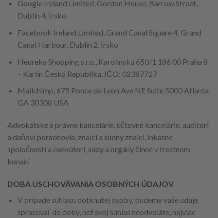
Google Ireland Limited, Gordon House, Barrow Street,
Dublin 4, Írsko
Facebook Ireland Limited, Grand Canal Square 4, Grand
Canal Harbour, Dublin 2, Írsko
Heureka Shopping s.r.o., Karolinská 650/1 186 00 Praha 8
– Karlín Česká Republika, IČO: 02387727
Mailchimp, 675 Ponce de Leon Ave NE Suite 5000 Atlanta,
GA 30308 USA
Advokátske a právne kancelárie, účtovné kancelárie, audítori
a daňoví poradcovia, znalci a súdny znalci, inkasné
spoločnosti a exekútori, súdy a orgány činné v trestnom
konaní
DOBA USCHOVÁVANIA OSOBNÝCH ÚDAJOV
V prípade súhlasu dotknutej osoby, budeme vaše údaje
spracúvať do doby, než svoj súhlas neodvoláte, najviac