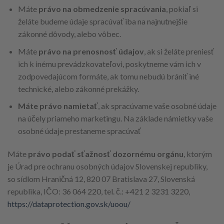
Máte
právo na obmedzenie spracúvania
, pokiaľ si
želáte budeme údaje spracúvať iba na najnutnejšie
zákonné dôvody, alebo vôbec.
Máte
právo na prenosnosť údajov
, ak si želáte preniesť
ich k inému prevádzkovateľovi, poskytneme vám ich v
zodpovedajúcom formáte, ak tomu nebudú brániť iné
technické, alebo zákonné prekážky.
Máte právo namietať
, ak spracúvame vaše osobné údaje
na účely priameho marketingu. Na základe námietky vaše
osobné údaje prestaneme spracúvať
Máte
právo podať sťažnosť dozornému orgánu
, ktorým
je Úrad pre ochranu osobných údajov Slovenskej republiky,
so sídlom Hraničná 12, 820 07 Bratislava 27, Slovenská
republika, IČO: 36 064 220, tel. č.: +421 2 3231 3220,
https://dataprotection.gov.sk/uoou/