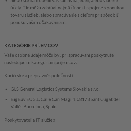
alebo ste nám udelili váš súhlas na jeden, alebo viaceré
účely. Tie môžu zahŕňať najmä činnosti spojené s ponukou
tovaru služieb, alebo spracúvanie s cieľom prispôsobiť
ponuku vašim očakávaniam.
KATEGÓRIE PRÍJEMCOV
Vaše osobné údaje môžu byť pri spracúvaní poskytnuté
nasledujúcim kategóriám príjemcov:
Kuriérske a prepravné spoločnosti
GLS General Logistics Systems Slovakia s.r.o.
BigBuy EU S.L. Calle Can Magí, 1 08173 Sant Cugat del
Vallès Barcelona, Spain
Poskytovatelia IT služieb