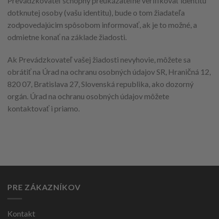
Prevádzkovateľ schopný preukázateľne verifikovať identitu
dotknutej osoby (vašu identitu), bude o tom žiadateľa
zodpovedajúcim spôsobom informovať, ak je to možné, a
odmietne konať na základe žiadosti.
Ak Prevádzkovateľ vašej žiadosti nevyhovie, môžete sa
obrátiť na Úrad na ochranu osobných údajov SR, Hraničná 12,
820 07, Bratislava 27, Slovenská republika, ako dozorný
orgán. Úrad na ochranu osobných údajov môžete
kontaktovať i priamo.
PRE ZÁKAZNÍKOV
Kontakt