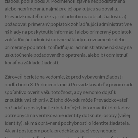
žiadosť podľa bodu X. Podmienok zjavne neopodstatnená
alebo neprimeraná, najmä pre jej opakujúcu sa povahu,
Prevádzkovateľ môže s prihliadnutím na obsah žiadosti: a)
požadovať primeraný poplatok zohľadňujúci administratívne
náklady na poskytnutie informácií alebo primeraný poplatok
zohľadňujúci administratívne náklady na oznámenie alebo
primeraný poplatok zohľadňujúci administratívne náklady na
uskutočnenie požadovaného opatrenia, alebo b) odmietnuť
konať na základe žiadosti.
Zároveň beriete na vedomie, že pred vybavením žiadosti
podľa bodu X. Podmienok musí Prevádzkovateľ v prvom rade
spoľahlivo overiť vašu totožnosť, aby nemohlo dôjsť k
zneužitiu vašich práv. Z toho dôvodu môže Prevádzkovateľ
požiadať o poskytnutie dodatočných informácií či dokladov
potrebných na verifikovanie identity dotknutej osoby (vašej
identity), ak má oprávnené pochybnosti o identite žiadateľa.
Ak ani postupom podľa predchádzajúcej vety nebude