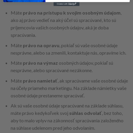
Máte
právo na prístupu k svojim osobným údajom
,
ako aj právo vedieť na aký účel sú spracúvané, kto sú
príjemcovia vašich osobných údajov, aká je doba
spracúvania.
Máte
právo na opravu
, pokiaľ sú vaše osobné údaje
nesprávne, alebo sa zmenili, kontaktuje nás, opravíme ich.
Máte
právo na výmaz
osobných údajov, pokiaľ sú
nesprávne, alebo spracúvané nezákonne.
Máte
právo namietať
, ak spracúvame vaše osobné údaje
na účely priameho marketingu. Na základe námietky vaše
osobné údaje prestaneme spracúvať.
Ak sú vaše osobné údaje spracúvané na základe súhlasu,
máte právo kedykoľvek svoj
súhlas odvolať
, bez toho,
aby to malo vplyv na zákonnosť spracúvania založeného
na súhlase udelenom pred jeho odvolaním.