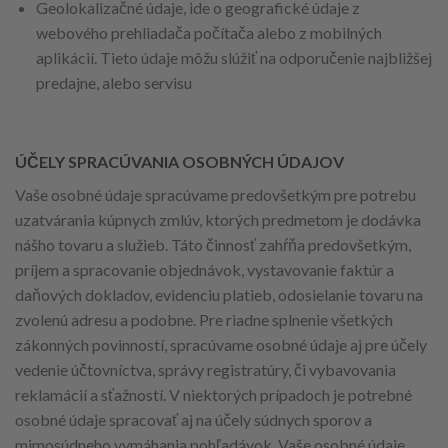
Geolokalizačné údaje, ide o geografické údaje z
webového prehliadača počítača alebo z mobilných
aplikácií. Tieto údaje môžu slúžiť na odporučenie najbližšej
predajne, alebo servisu
ÚČELY SPRACÚVANIA OSOBNÝCH ÚDAJOV
Vaše osobné údaje spracúvame predovšetkým pre potrebu
uzatvárania kúpnych zmlúv, ktorých predmetom je dodávka
nášho tovaru a služieb. Táto činnosť zahŕňa predovšetkým,
príjem a spracovanie objednávok, vystavovanie faktúr a
daňových dokladov, evidenciu platieb, odosielanie tovaru na
zvolenú adresu a podobne. Pre riadne splnenie všetkých
zákonných povinností, spracúvame osobné údaje aj pre účely
vedenie účtovníctva, správy registratúry, či vybavovania
reklamácií a sťažností. V niektorých prípadoch je potrebné
osobné údaje spracovať aj na účely súdnych sporov a
mimosúdneho vymáhania pohľadávok. Vaše osobné údaje