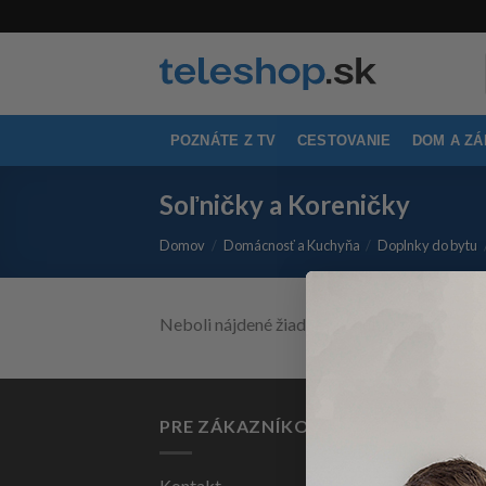
Skip
to
content
POZNÁTE Z TV
CESTOVANIE
DOM A Z
Soľničky a Koreničky
Domov
/
Domácnosť a Kuchyňa
/
Doplnky do bytu
Neboli nájdené žiadne produkty zodpoveda
PRE ZÁKAZNÍKOV
Kontakt