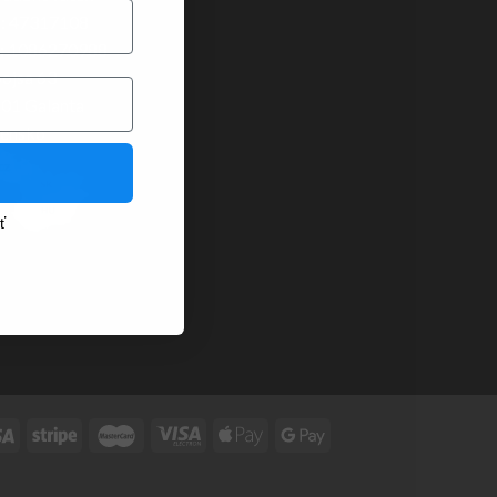
: 47317108
: 1086270988
ojsa 63
 01 Galanta
vensko
ť