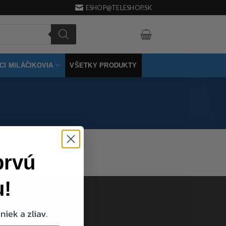
ESHOP@TELESHOP.SK
I MILÁČIKOVIA
VŠETKY PRODUKTY
prvú
u!
niek a zliav.
vádzkovateľ: