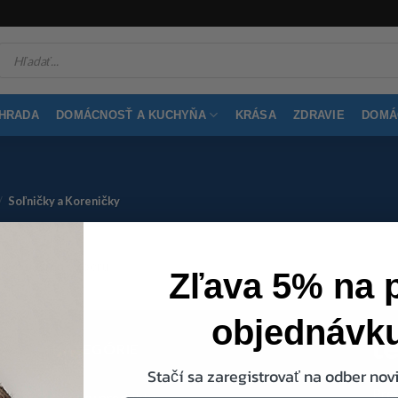
Products
search
ÁHRADA
DOMÁCNOSŤ A KUCHYŇA
KRÁSA
ZDRAVIE
DOMÁC
/
Soľničky a Koreničky
júce vášmu výberu.
Zľava 5% na 
objednávk
KATEGÓRIE
Stačí sa zaregistrovať na odber novi
Pre
Všetky produkty