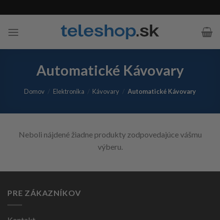
Skip
to
content
Automatické Kávovary
Domov
/
Elektronika
/
Kávovary
/
Automatické Kávovary
Neboli nájdené žiadne produkty zodpovedajúce vášmu
výberu.
PRE ZÁKAZNÍKOV
Kontakt