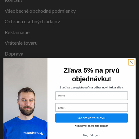
Všeobecné obchodné podmienky
Ochrana osobných údajov
Reklamácie
Vrátenie tovaru
Doprava
Zľava 5% na prvú
KATEGÓRIE
objednávku!
Stačí sa zaregistrovať na odber noviniek a zliav.
Všetky produkty
first-name
Pre Dospelých
Email
Poznáte z TV
Odomknite zľavu
Cestovanie
Kedykoľvek sa môžete odhlásiť
Dom a Záhrada
Nie, ďakujem