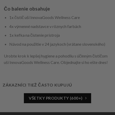
Čo balenie obsahuje
1x čistič uší InnovaGoods Wellness Care
4x výmenné nadstavce v rôznych farbách
1x kefka na čistenie prístroja
Návod na použitie v 24 jazykoch (vrátane slovenského)
Urobte krok k lepšej hygiene a pohodliu s účinným čističom
uší InnovaGoods Wellness Care. Objednajte si ho ešte dnes!
ZÁKAZNÍCI TIEŽ ČASTO KUPUJÚ
VŠETKY PRODUKTY (600+)