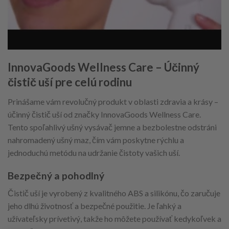
InnovaGoods Wellness Care – Účinný
čistič uší pre celú rodinu
Prinášame vám revolučný produkt v oblasti zdravia a krásy –
účinný čistič uší od značky InnovaGoods Wellness Care.
Tento spoľahlivý ušný vysávač jemne a bezbolestne odstráni
nahromadený ušný maz, čím vám poskytne rýchlu a
jednoduchú metódu na udržanie čistoty vašich uší.
Bezpečný a pohodlný
Čistič uší je vyrobený z kvalitného ABS a silikónu, čo zaručuje
jeho dlhú životnosť a bezpečné použitie. Je ľahký a
užívateľsky prívetivý, takže ho môžete používať kedykoľvek a