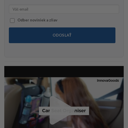
15,90€.
14,90€.
Odber noviniek a zliav
ODOSLAŤ