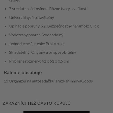
7 vrecká so sieťovinou: Rôzne tvary a veľkosti
Univerzálny: Nastaviteľný
Upínacie popruhy: x2, Bezpečnostný náramok: Click
Vodotesný povrch: Vodeodolný
Jednoduché čistenie: Prať v ruke
Skladateľný: Ohybný a prispôsobiteľný
Približné rozmery: 42 x 61 x 0,5 cm
Balenie obsahuje
1x Organizér na autosedačku Trazkar InnovaGoods
ZÁKAZNÍCI TIEŽ ČASTO KUPUJÚ