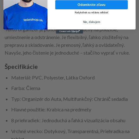
upevnenie.
Odomknite zľavu
Kedykoľvek sa môžete odhlásiť
Jednoduché použitie a údržba
Nie, ďakujem
Tento organizér je pohodlný a jednoduchý na použitie,
umiestnenie a odstránenie. Je flexibilný, ľahko zložiteľný na
prepravu a skladovanie. Je prenosný, ľahký a ovládateľný.
Navyše, jeho čistenie je jednoduché – stačí ho vyprať v ruke.
Špecifikácie
Materiál: PVC, Polyester, Látka Oxford
Farba: Čierna
Typ: Organizér do Auta, Multifunkčný: Chránič sedadla
Hlavné použitie: Krabica na predmety
8 priehradiek: Jednoduchá a ľahká vizualizácia obsahu
Vrchné vrecko: Dotykový, Transparentná, Priehradka na
tablet