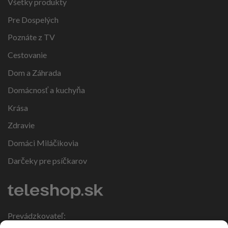
Všetky produkty
Pre Dospelých
Poznáte z TV
Cestovanie
Dom a Záhrada
Domácnosť a kuchyňa
Krása
Zdravie
Domáci Miláčikovia
Darčeky pre psíčkarov
Prevádzkovateľ: