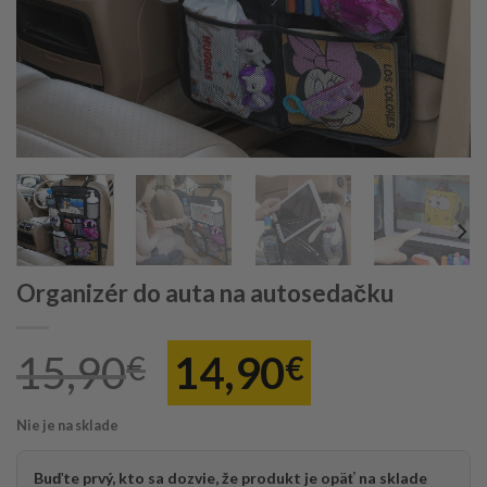
Organizér do auta na autosedačku
Pôvodná
Aktuáln
15,90
14,90
€
€
cena
cena
Nie je na sklade
bola:
je:
Buďte prvý, kto sa dozvie, že produkt je opäť na sklade