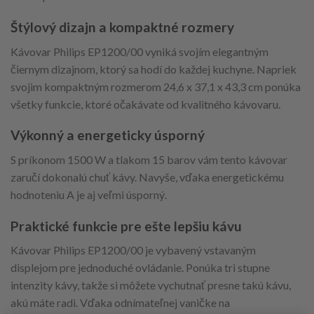
Štýlový dizajn a kompaktné rozmery
Kávovar Philips EP1200/00 vyniká svojím elegantným
čiernym dizajnom, ktorý sa hodí do každej kuchyne. Napriek
svojim kompaktným rozmerom 24,6 x 37,1 x 43,3 cm ponúka
všetky funkcie, ktoré očakávate od kvalitného kávovaru.
Výkonný a energeticky úsporný
S príkonom 1500 W a tlakom 15 barov vám tento kávovar
zaručí dokonalú chuť kávy. Navyše, vďaka energetickému
hodnoteniu A je aj veľmi úsporný.
Praktické funkcie pre ešte lepšiu kávu
Kávovar Philips EP1200/00 je vybavený vstavaným
displejom pre jednoduché ovládanie. Ponúka tri stupne
intenzity kávy, takže si môžete vychutnať presne takú kávu,
akú máte radi. Vďaka odnímateľnej vaničke na