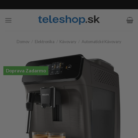
Skip
to
content
Domov
/
Elektronika
/
Kávovary
/
Automatické Kávovary
Doprava Zadarmo