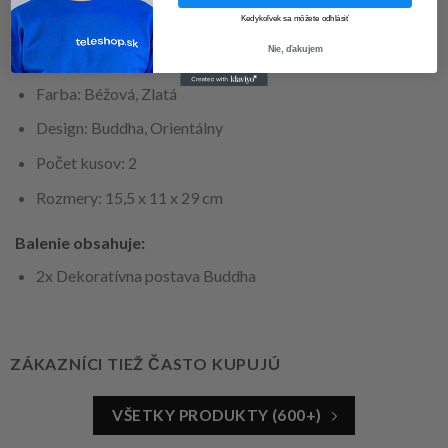
Kedykoľvek sa môžete odhlásiť
Špecifikácie:
Nie, ďakujem
Materiál: Živica
Farba: Béžová, Zlatá
Design: Buddha, Orientálny
Počet kusov: 2
Rozmery: 15,5 x 11 x 29 cm
Balenie obsahuje:
2x Dekoratívna postava Buddha
ZÁKAZNÍCI TIEŽ ČASTO KUPUJÚ
VŠETKY PRODUKTY (600+)