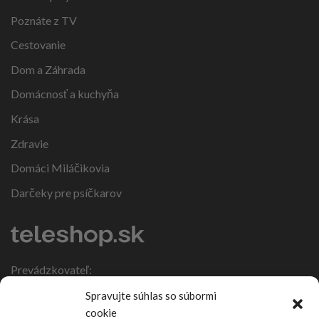
Poznáte z TV
Cestovanie
Dom a Záhrada
Domácnosť a kuchyňa
Krása
Zdravie
Domáci Miláčikovia
Darčeky pre psíčkarov
Prevádzkovateľ:
IČO: 47317108
Spravujte súhlas so súbormi
DIČ: 1086270988
cookie