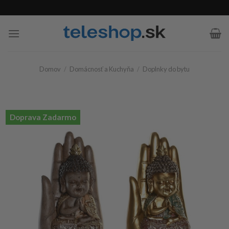
Skip
to
content
Domov
/
Domácnosť a Kuchyňa
/
Doplnky do bytu
Doprava Zadarmo