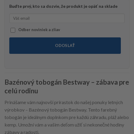
Buďte prvý, kto sa dozvie, že produkt je opäť na sklade
Odber noviniek a zliav
ODOSLAŤ
Bazénový tobogán Bestway – zábava pre
celú rodinu
Prinášame vám najnovší prírastok do našej ponuky letných
výrobkov – Bazénový tobogán Bestway. Tento farebný
tobogán je ideálnym doplnkom pre každú záhradu, pláž alebo
kemp. Umožní vám a vašim deťom užiť si nekonečné hodiny
zábavy a radosti.