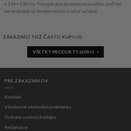
x 124 x 100 cm. Tobogán je pripravený na použitie, stačí ho
len umiestniť na vhodné miesto a začať sa baviť.
ZÁKAZNÍCI TIEŽ ČASTO KUPUJÚ
VŠETKY PRODUKTY (600+)
PRE ZÁKAZNÍKOV
Kontakt
Všeobecné obchodné podmienky
Ochrana osobných údajov
Reklamácie