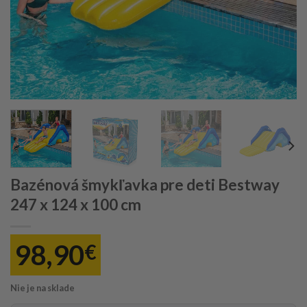
Bazénová šmykľavka pre deti Bestway
247 x 124 x 100 cm
98,90
€
Nie je na sklade