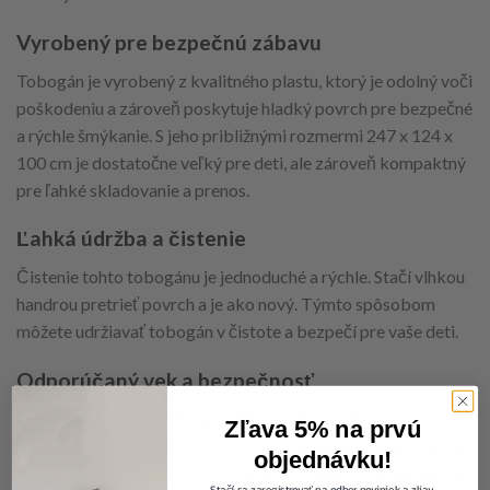
Vyrobený pre bezpečnú zábavu
Tobogán je vyrobený z kvalitného plastu, ktorý je odolný voči
poškodeniu a zároveň poskytuje hladký povrch pre bezpečné
a rýchle šmýkanie. S jeho približnými rozmermi 247 x 124 x
100 cm je dostatočne veľký pre deti, ale zároveň kompaktný
pre ľahké skladovanie a prenos.
Ľahká údržba a čistenie
Čistenie tohto tobogánu je jednoduché a rýchle. Stačí vlhkou
handrou pretrieť povrch a je ako nový. Týmto spôsobom
môžete udržiavať tobogán v čistote a bezpečí pre vaše deti.
Odporúčaný vek a bezpečnosť
Tento tobogán je určený pre deti vo veku 3 rokov a viac.
Zľava 5% na prvú
Vďaka svojej stabilnej konštrukcii a bezpečným materiálom
objednávku!
je ideálny pre malé deti, ktoré sa učia zvládať svoje motorické
Stačí sa zaregistrovať na odber noviniek a zliav.