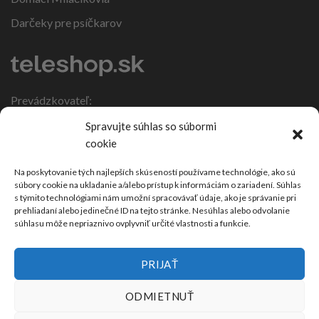
Darčeky pre psíčkarov
Prevádzkovateľ:
IČO: 47317108
Spravujte súhlas so súbormi
DIČ: 1086270988
cookie
Nebojsa 63
924 01 Galanta
Na poskytovanie tých najlepších skúseností používame technológie, ako sú
súbory cookie na ukladanie a/alebo prístup k informáciám o zariadení. Súhlas
Slovensko
s týmito technológiami nám umožní spracovávať údaje, ako je správanie pri
prehliadaní alebo jedinečné ID na tejto stránke. Nesúhlas alebo odvolanie
súhlasu môže nepriaznivo ovplyvniť určité vlastnosti a funkcie.
PRIJAŤ
ODMIETNUŤ