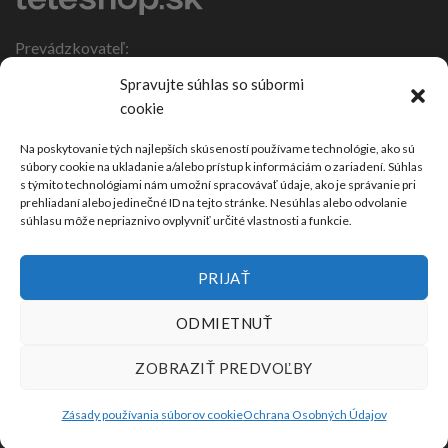
Prevádzkovateľ:
IČO: 47317108
Spravujte súhlas so súbormi
DIČ: 1086270988
cookie
Nebojsa 63
924 01 Galanta
Na poskytovanie tých najlepších skúseností používame technológie, ako sú
súbory cookie na ukladanie a/alebo prístup k informáciám o zariadení. Súhlas
Slovensko
s týmito technológiami nám umožní spracovávať údaje, ako je správanie pri
prehliadaní alebo jedinečné ID na tejto stránke. Nesúhlas alebo odvolanie
súhlasu môže nepriaznivo ovplyvniť určité vlastnosti a funkcie.
PRIJAŤ
ODMIETNUŤ
ZOBRAZIŤ PREDVOĽBY
Zásady používania súborov cookie
Ochrana Osobných Údajov
2026 ©
Teleshop.sk