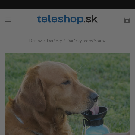
Skip
to
content
Domov
/
Darčeky
/
Darčeky pre psíčkarov