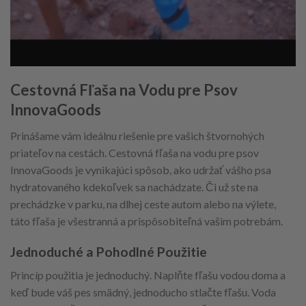
Cestovná Fľaša na Vodu pre Psov
InnovaGoods
Prinášame vám ideálnu riešenie pre vašich štvornohých
priateľov na cestách. Cestovná fľaša na vodu pre psov
InnovaGoods je vynikajúci spôsob, ako udržať vášho psa
hydratovaného kdekoľvek sa nachádzate. Či už ste na
prechádzke v parku, na dlhej ceste autom alebo na výlete,
táto fľaša je všestranná a prispôsobiteľná vašim potrebám.
Jednoduché a Pohodlné Použitie
Princíp použitia je jednoduchý. Naplňte fľašu vodou doma a
keď bude váš pes smädný, jednoducho stlačte fľašu. Voda