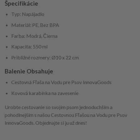
Špecifikácie
Typ: Napájadlo
Materiál: PE, Bez BPA
Farba: Modrá, Čierna
Kapacita: 550 ml
Približné rozmery: Ø10 x 22 cm
Balenie Obsahuje
Cestovná Fľaša na Vodu pre Psov InnovaGoods
Kovová karabínka na zavesenie
Urobte cestovanie so svojím psom jednoduchším a
pohodlnejším s našou Cestovnou Fľašou na Vodu pre Psov
InnovaGoods. Objednajte si ju už dnes!