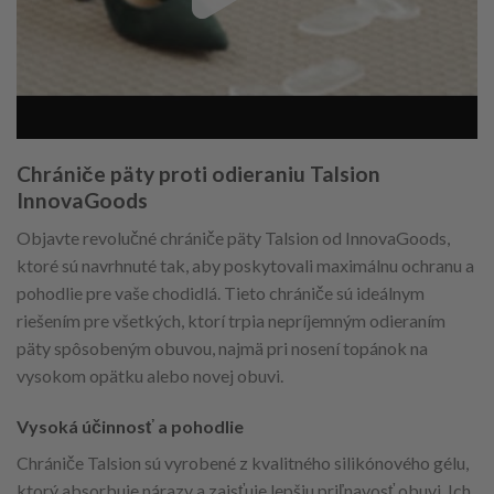
Chrániče päty proti odieraniu Talsion
InnovaGoods
Objavte revolučné chrániče päty Talsion od InnovaGoods,
ktoré sú navrhnuté tak, aby poskytovali maximálnu ochranu a
pohodlie pre vaše chodidlá. Tieto chrániče sú ideálnym
riešením pre všetkých, ktorí trpia nepríjemným odieraním
päty spôsobeným obuvou, najmä pri nosení topánok na
vysokom opätku alebo novej obuvi.
Vysoká účinnosť a pohodlie
Chrániče Talsion sú vyrobené z kvalitného silikónového gélu,
ktorý absorbuje nárazy a zaisťuje lepšiu priľnavosť obuvi. Ich