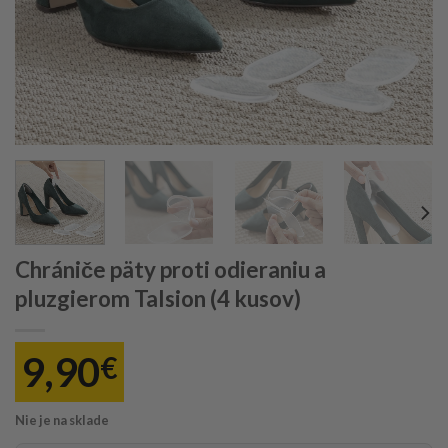
Chrániče päty proti odieraniu a
pluzgierom Talsion (4 kusov)
9,90
€
Nie je na sklade