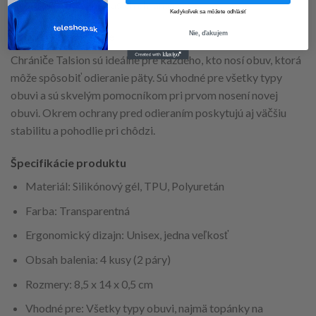
životnosť a hygienu vašich chráničov.
Kedykoľvek sa môžete odhlásiť
Nie, ďakujem
Všestranné využitie
Chrániče Talsion sú ideálne pre každého, kto nosí obuv, ktorá
môže spôsobiť odieranie päty. Sú vhodné pre všetky typy
obuvi a sú skvelým pomocníkom pri prvom nosení novej
obuvi. Okrem ochrany pred odieraním poskytujú aj väčšiu
stabilitu a pohodlie pri chôdzi.
Špecifikácie produktu
Materiál: Silikónový gél, TPU, Polyuretán
Farba: Transparentná
Ergonomický dizajn: Unisex, jedna veľkosť
Obsah balenia: 4 kusy (2 páry)
Rozmery: 8,5 x 14 x 0,5 cm
Vhodné pre: Všetky typy obuvi, najmä topánky na