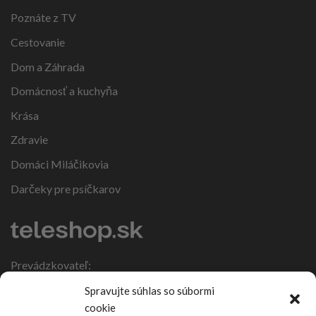
Poznáte z TV
Cestovanie
Dom a Záhrada
Domácnosť a kuchyňa
Krása
Zdravie
Domáci Miláčikovia
Darčeky pre psíčkarov
Prevádzkovateľ:
IČO: 47317108
Spravujte súhlas so súbormi
DIČ: 1086270988
cookie