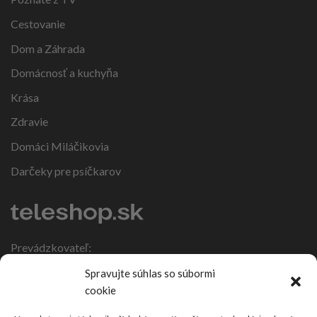
Cestovanie
Dom a Záhrada
Domácnosť a kuchyňa
Krása
Zdravie
Domáci Miláčikovia
Darčeky pre psíčkarov
Prevádzkovateľ:
IČO: 47317108
Spravujte súhlas so súbormi
DIČ: 1086270988
cookie
Nebojsa 63