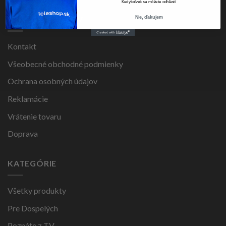
Kedykoľvek sa môžete odhlásiť
PRE ZÁKAZNÍKOV
Nie, ďakujem
Kontakt
Všeobecné obchodné podmienky
Ochrana osobných údajov
Reklamácie
Vrátenie tovaru
Doprava
KATEGÓRIE
Všetky produkty
Pre Dospelých
Poznáte z TV