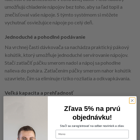
umožňujú chladenie nápojov bez toho, aby sa ľad topil a
znečisťoval vaše nápoje. S týmto systémom si môžete
vychutnať osviežujúce nápoje po celý deň.
Jednoduché a pohodlné podávanie
Na vrchnej časti dávkovača sa nachádza praktický pákový
kohútik, ktorý umožňuje jednoduché servírovanie nápojov.
Stačí zatlačiť páčku smerom nadol a nápoj sa pohodlne
nalieva do pohára. Zatlačením páčky smerom nahor kohútik
uzavriete, čím sa eliminuje riziko rozliatia a odkvapkávania.
Veľká kapacita a prehľadnosť
Dávkovač má kapacitu 4 litre, čo je ideálne pre väčšie akcie.
Zľava 5% na prvú
Priehľadná nádržka na nápoje vám umožňuje sledovať úroveň
objednávku!
obsahu, takže vždy viete, kedy je potrebné doplniť nápoje. Už
Stačí sa zaregistrovať na odber noviniek a zliav.
žiadne zbytočné behanie do kuchyne!
first-name