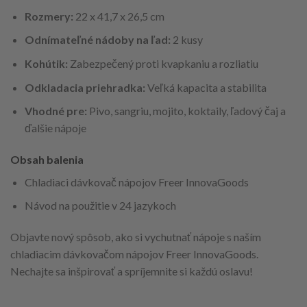
Rozmery:
22 x 41,7 x 26,5 cm
Odnímateľné nádoby na ľad:
2 kusy
Kohútik:
Zabezpečený proti kvapkaniu a rozliatiu
Odkladacia priehradka:
Veľká kapacita a stabilita
Vhodné pre:
Pivo, sangriu, mojito, koktaily, ľadový čaj a
ďalšie nápoje
Obsah balenia
Chladiaci dávkovač nápojov Freer InnovaGoods
Návod na použitie v 24 jazykoch
Objavte nový spôsob, ako si vychutnať nápoje s naším
chladiacim dávkovačom nápojov Freer InnovaGoods.
Nechajte sa inšpirovať a spríjemnite si každú oslavu!