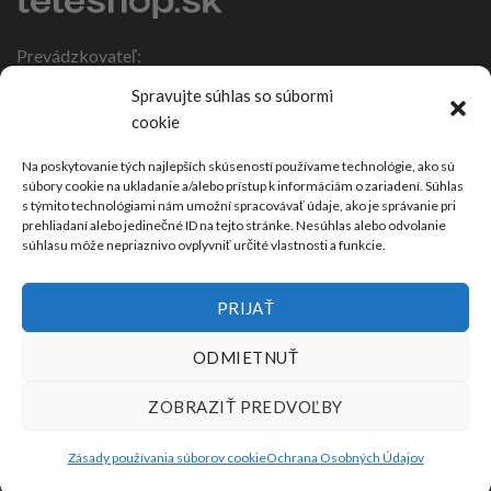
Prevádzkovateľ:
IČO: 47317108
Spravujte súhlas so súbormi
DIČ: 1086270988
cookie
Nebojsa 63
924 01 Galanta
Na poskytovanie tých najlepších skúseností používame technológie, ako sú
súbory cookie na ukladanie a/alebo prístup k informáciám o zariadení. Súhlas
Slovensko
s týmito technológiami nám umožní spracovávať údaje, ako je správanie pri
prehliadaní alebo jedinečné ID na tejto stránke. Nesúhlas alebo odvolanie
súhlasu môže nepriaznivo ovplyvniť určité vlastnosti a funkcie.
PRIJAŤ
ODMIETNUŤ
ZOBRAZIŤ PREDVOĽBY
Zásady používania súborov cookie
Ochrana Osobných Údajov
2026 ©
Teleshop.sk