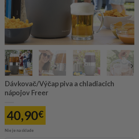
Dávkovač/Výčap piva a chladiacich
nápojov Freer
40,90
€
Nie je na sklade