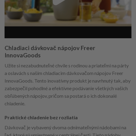
Chladiaci dávkovač nápojov Freer
InnovaGoods
Užite si nezabudnuteľné chvíle s rodinou a priateľmi na párty
a oslavách s naším chladiacim dávkovačom nápojov Freer
InnovaGoods. Tento inovatívny produkt je navrhnutý tak, aby
zabezpečil pohodlné a efektívne podávanie všetkých vašich
obľúbených nápojov, pričom sa postará o ich dokonalé
chladenie.
Praktické chladenie bez rozliatia
Dávkovač je vybavený dvoma odnímateľnými nádobami na
ľad, ktoré sú umiestnené v centrálnej časti. Tieto nádoby