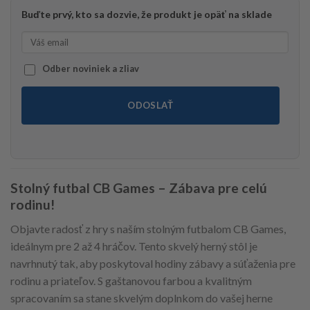
Buďte prvý, kto sa dozvie, že produkt je opäť na sklade
Odber noviniek a zliav
ODOSLAŤ
Stolný futbal CB Games – Zábava pre celú
rodinu!
Objavte radosť z hry s naším stolným futbalom CB Games,
ideálnym pre 2 až 4 hráčov. Tento skvelý herný stôl je
navrhnutý tak, aby poskytoval hodiny zábavy a súťaženia pre
rodinu a priateľov. S gaštanovou farbou a kvalitným
spracovaním sa stane skvelým doplnkom do vašej herne