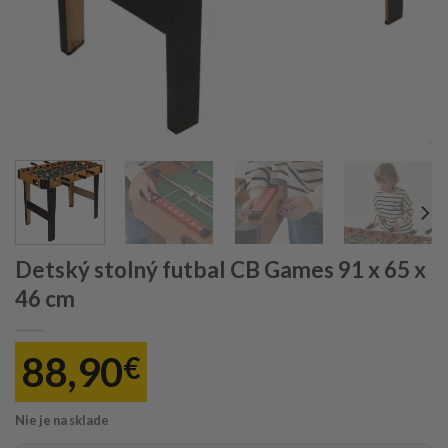
Detský stolný futbal CB Games 91 x 65 x
46 cm
88,90
€
Nie je na sklade