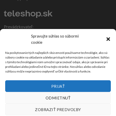
Prevádzkovateľ:
IČO: 47317108
Spravujte súhlas so súbormi
DIČ: 1086270988
cookie
Nebojsa 63
924 01 Galanta
Na poskytovanie tých najlepších skúseností používame technológie, ako sú
súbory cookie na ukladanie a/alebo prístup k informáciám o zariadení. Súhlas
Slovensko
s týmito technológiami nám umožní spracovávať údaje, ako je správanie pri
prehliadaní alebo jedinečné ID na tejto stránke. Nesúhlas alebo odvolanie
súhlasu môže nepriaznivo ovplyvniť určité vlastnosti a funkcie.
PRIJAŤ
ODMIETNUŤ
ZOBRAZIŤ PREDVOĽBY