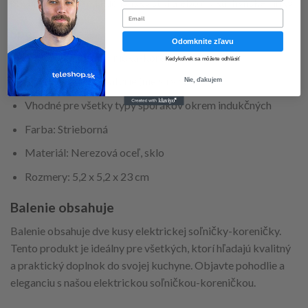
pre umiestnenie na kuchynský stôl alebo do kuchynskej linky.
Email
Špecifikácie
Odomknite zľavu
Typ: Elektrická soľnička-korenička
Kedykoľvek sa môžete odhlásiť
Funguje na 4 AA batérie (nie sú v cene)
Nie, ďakujem
Vhodné pre všetky typy sporákov okrem indukčných
Farba: Strieborná
Materiál: Nerezová oceľ, sklo
Rozmery: 5,2 x 5,2 x 23 cm
Balenie obsahuje
Balenie obsahuje dve kusy elektrickej soľničky-koreničky.
Tento produkt je ideálny pre všetkých, ktorí hľadajú kvalitný
a praktický doplnok do svojej kuchyne. Objavte pohodlie a
eleganciu s našou elektrickou soľničkou-koreničkou.