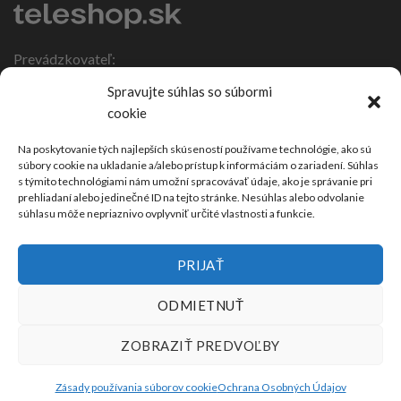
Prevádzkovateľ:
IČO: 47317108
Spravujte súhlas so súbormi
DIČ: 1086270988
cookie
Nebojsa 63
924 01 Galanta
Na poskytovanie tých najlepších skúseností používame technológie, ako sú
súbory cookie na ukladanie a/alebo prístup k informáciám o zariadení. Súhlas
Slovensko
s týmito technológiami nám umožní spracovávať údaje, ako je správanie pri
prehliadaní alebo jedinečné ID na tejto stránke. Nesúhlas alebo odvolanie
súhlasu môže nepriaznivo ovplyvniť určité vlastnosti a funkcie.
PRIJAŤ
ODMIETNUŤ
ZOBRAZIŤ PREDVOĽBY
Zásady používania súborov cookie
Ochrana Osobných Údajov
2026 ©
Teleshop.sk