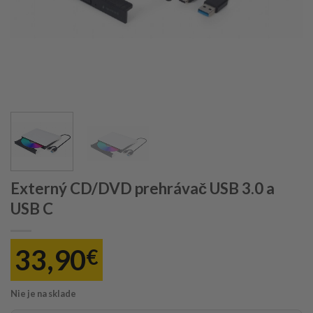
Externý CD/DVD prehrávač USB 3.0 a
USB C
33,90
€
Nie je na sklade