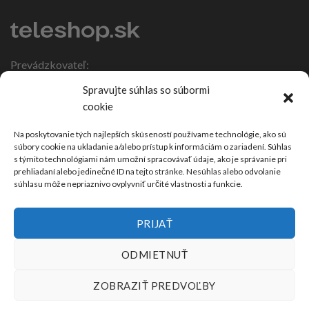
Prevádzkovateľ:
IČO: 47317108
Spravujte súhlas so súbormi
DIČ: 1086270988
cookie
Nebojsa 63
924 01 Galanta
Na poskytovanie tých najlepších skúseností používame technológie, ako sú
súbory cookie na ukladanie a/alebo prístup k informáciám o zariadení. Súhlas
Slovensko
s týmito technológiami nám umožní spracovávať údaje, ako je správanie pri
prehliadaní alebo jedinečné ID na tejto stránke. Nesúhlas alebo odvolanie
súhlasu môže nepriaznivo ovplyvniť určité vlastnosti a funkcie.
PRIJAŤ
ODMIETNUŤ
ZOBRAZIŤ PREDVOĽBY