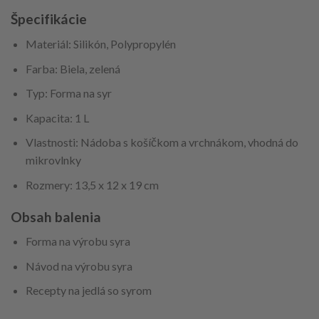
Špecifikácie
Materiál: Silikón, Polypropylén
Farba: Biela, zelená
Typ: Forma na syr
Kapacita: 1 L
Vlastnosti: Nádoba s košíčkom a vrchnákom, vhodná do
mikrovlnky
Rozmery: 13,5 x 12 x 19 cm
Obsah balenia
Forma na výrobu syra
Návod na výrobu syra
Recepty na jedlá so syrom