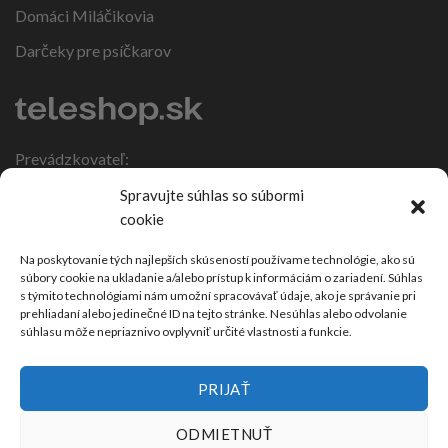
Domáci Miláčikovia
Darčeky pre psíčkarov
Prevádzkovateľ:
IČO: 47317108
Spravujte súhlas so súbormi
DIČ: 1086270988
cookie
Nebojsa 63
924 01 Galanta
Na poskytovanie tých najlepších skúseností používame technológie, ako sú
súbory cookie na ukladanie a/alebo prístup k informáciám o zariadení. Súhlas
Slovensko
s týmito technológiami nám umožní spracovávať údaje, ako je správanie pri
prehliadaní alebo jedinečné ID na tejto stránke. Nesúhlas alebo odvolanie
súhlasu môže nepriaznivo ovplyvniť určité vlastnosti a funkcie.
PRIJAŤ
ODMIETNUŤ