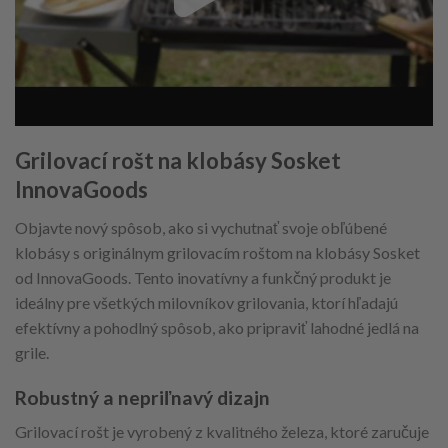
Grilovací rošt na klobásy Sosket
InnovaGoods
Objavte nový spôsob, ako si vychutnať svoje obľúbené
klobásy s originálnym grilovacím roštom na klobásy Sosket
od InnovaGoods. Tento inovatívny a funkčný produkt je
ideálny pre všetkých milovníkov grilovania, ktorí hľadajú
efektívny a pohodlný spôsob, ako pripraviť lahodné jedlá na
grile.
Robustný a nepriľnavý dizajn
Grilovací rošt je vyrobený z kvalitného železa, ktoré zaručuje