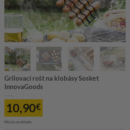
Grilovací rošt na klobásy Sosket
InnovaGoods
10,90
€
Nie je na sklade