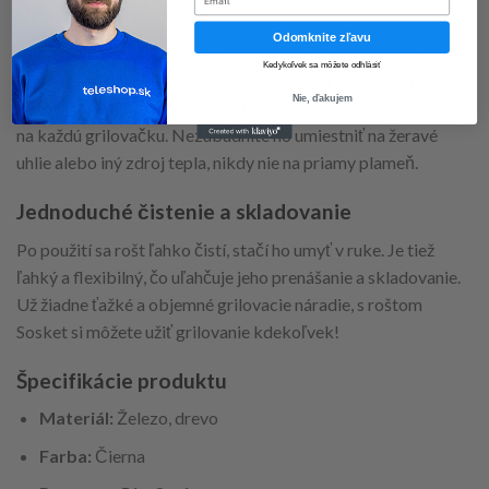
Všestranné použitie
Odomknite zľavu
Grilovací rošt Sosket je vhodný na rôzne druhy grilov, vrátane
Kedykoľvek sa môžete odhlásiť
dreveného uhlia, plynu a dreva. Môžete s ním grilovať nielen
Nie, ďakujem
klobásy, ale aj iné jedlá, čo z neho robí skvelého pomocníka
na každú grilovačku. Nezabudnite ho umiestniť na žeravé
uhlie alebo iný zdroj tepla, nikdy nie na priamy plameň.
Jednoduché čistenie a skladovanie
Po použití sa rošt ľahko čistí, stačí ho umyť v ruke. Je tiež
ľahký a flexibilný, čo uľahčuje jeho prenášanie a skladovanie.
Už žiadne ťažké a objemné grilovacie náradie, s roštom
Sosket si môžete užiť grilovanie kdekoľvek!
Špecifikácie produktu
Materiál:
Železo, drevo
Farba:
Čierna