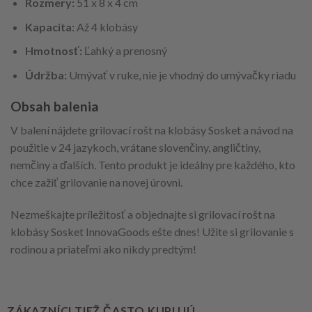
Rozmery:
51 x 8 x 4 cm
Kapacita:
Až 4 klobásy
Hmotnosť:
Ľahký a prenosný
Údržba:
Umývať v ruke, nie je vhodný do umývačky riadu
Obsah balenia
V balení nájdete grilovací rošt na klobásy Sosket a návod na
použitie v 24 jazykoch, vrátane slovenčiny, angličtiny,
nemčiny a ďalších. Tento produkt je ideálny pre každého, kto
chce zažiť grilovanie na novej úrovni.
Nezmeškajte príležitosť a objednajte si grilovací rošt na
klobásy Sosket InnovaGoods ešte dnes! Užite si grilovanie s
rodinou a priateľmi ako nikdy predtým!
ZÁKAZNÍCI TIEŽ ČASTO KUPUJÚ