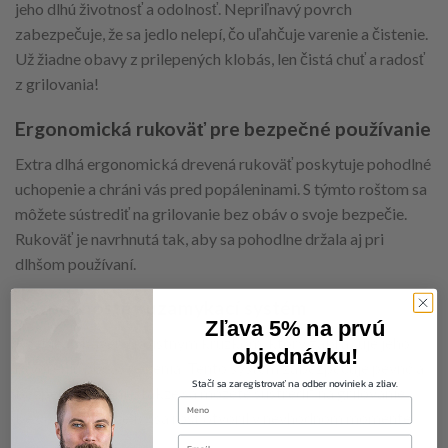
jeho dlhú životnosť a odolnosť. Nepriľnavý povrch
zabezpečuje, že sa jedlo nelepí, čo uľahčuje varenie a čistenie.
Už žiadne obavy z prilepených klobás, len čistá chuť a radosť
z grilovania!
Ergonomická rukoväť pre bezpečné používanie
Extra dlhá ergonomická drevená rukoväť poskytuje pohodlné
uchopenie a chráni vás pred popáleninami. S týmto roštom sa
môžete sústrediť na grilovanie bez obáv o svoje bezpečie.
Rukoväť je navrhnutá tak, aby sa pohodlne držala aj pri
dlhšom používaní.
Bezpečnostný uzamykací systém
Zľava 5% na prvú
Rošt je vybavený poistným krúžkom, ktorý zabraňuje jeho
objednávku!
otvoreniu počas pečenia. Tento systém zabezpečuje pevné a
Stačí sa zaregistrovať na odber noviniek a zliav.
bezpečné držanie, takže sa môžete sústrediť na grilovanie
first-name
bez obáv o to, že by sa rošt otvoril v nevhodnom momente.
Email