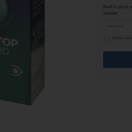
Buďte prvý, k
sklade
Odber novi