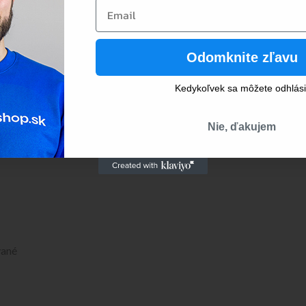
Email
plastovom obale, ktorý je jednoduchý na otvorenie a umožňuje rý
 dostatok zásob.
Odomknite zľavu
Kedykoľvek sa môžete odhlási
Nie, ďakujem
vané