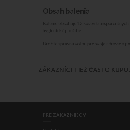
Obsah balenia
Balenie obsahuje 12 kusov transparentných,
hygienické použitie.
Urobte správnu voľbu pre svoje zdravie a p
ZÁKAZNÍCI TIEŽ ČASTO KUPU
PRE ZÁKAZNÍKOV