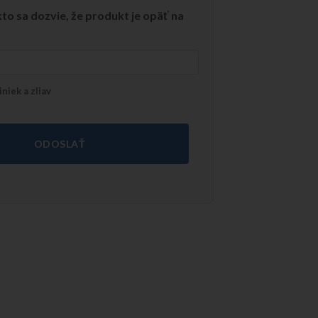
to sa dozvie, že produkt je opäť na
niek a zliav
ODOSLAŤ