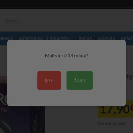
Products
search
ÁHRADA
DOMÁCNOSŤ A KUCHYŇA
KRÁSA
ZDRAVIE
DOMÁC
Mali ste už 18 rokov?
Kondómy 
NIE
ÁNO
(12 ks)
17,90
Nie je na sklade