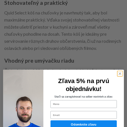
Stohovateľný a praktický
Quid Select kôš na chuťovky je navrhnutý tak, aby bol
maximálne praktický. Vďaka svojej stohovateľnej vlastnosti
môžete ušetriť priestor v kuchyni a zároveň mať všetky
chuťovky pohodlne na dosah. Tento kôš je ideálny pre
servírovanie rôznych druhov občerstvenia, či už na rodinných
oslavách alebo pri sledovaní obľúbených filmov.
Vhodný pre umývačku riadu
Čistenie tohto kôša je jednoduché a rýchle. Vďaka tomu, že je
vyrobený z kovu a ocele, môžete ho bez obáv vložiť do
Zľava 5% na prvú
umývačky riadu. Takže po skončení večierka nemusíte stráviť
objednávku!
hodiny pri drezu, ale jednoducho vložíte kôš do umývačky a
Stačí sa zaregistrovať na odber noviniek a zliav.
môžete si užívať zvyšok večera.
first-name
Špecifikácie
Email
Typ: Kôš na chuťovky
Odomknite zľavu