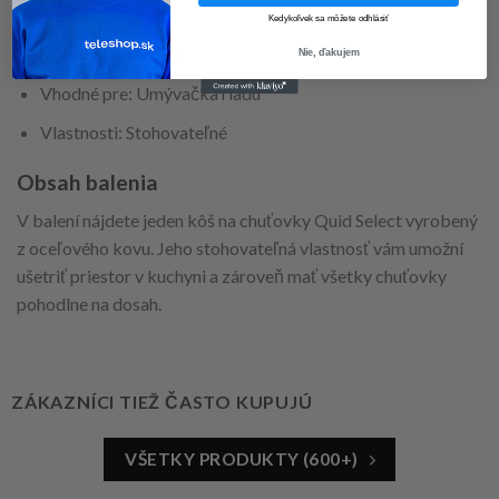
Farba: Oceľ
Kedykoľvek sa môžete odhlásiť
Materiál: Kov, Oceľ
Nie, ďakujem
Vhodné pre: Umývačka riadu
Vlastnosti: Stohovateľné
Obsah balenia
V balení nájdete jeden kôš na chuťovky Quid Select vyrobený
z oceľového kovu. Jeho stohovateľná vlastnosť vám umožní
ušetriť priestor v kuchyni a zároveň mať všetky chuťovky
pohodlne na dosah.
ZÁKAZNÍCI TIEŽ ČASTO KUPUJÚ
VŠETKY PRODUKTY (600+)