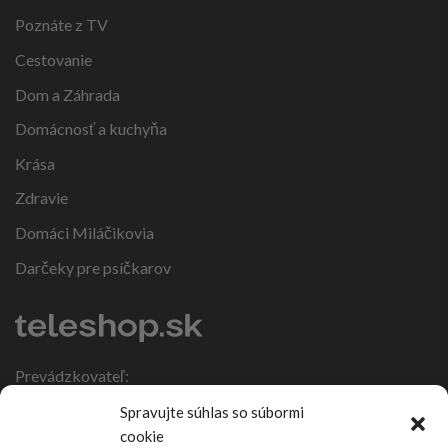
Poznáte z TV
Cestovanie
Dom a Záhrada
Domácnosť a kuchyňa
Krása
Zdravie
Domáci Miláčikovia
Darčeky pre psíčkarov
Prevádzkovateľ:
IČO: 47317108
Spravujte súhlas so súbormi
DIČ: 1086270988
cookie