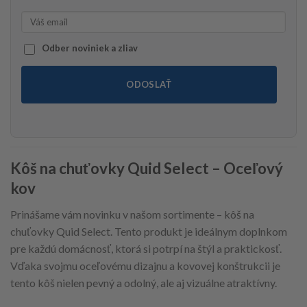
Odber noviniek a zliav
ODOSLAŤ
Kôš na chuťovky Quid Select – Oceľový
kov
Prinášame vám novinku v našom sortimente – kôš na
chuťovky Quid Select. Tento produkt je ideálnym doplnkom
pre každú domácnosť, ktorá si potrpí na štýl a praktickosť.
Vďaka svojmu oceľovému dizajnu a kovovej konštrukcii je
tento kôš nielen pevný a odolný, ale aj vizuálne atraktívny.