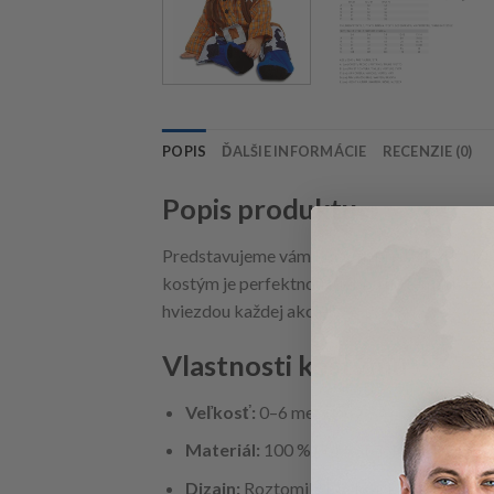
POPIS
ĎALŠIE INFORMÁCIE
RECENZIE (0)
Popis produktu
Predstavujeme vám kostým pre bábätká My O
kostým je perfektnou voľbou na tematické ve
hviezdou každej akcie!
Vlastnosti kostýmu
Veľkosť:
0–6 mesiacov
Materiál:
100 % polyester, ktorý je jemn
Dizajn:
Roztomilý kovbojský štýl, ktorý