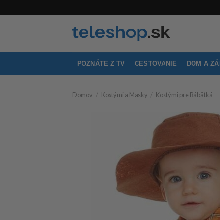
Skip
to
content
POZNÁTE Z TV
CESTOVANIE
DOM A Z
Domov
/
Kostými a Masky
/
Kostými pre Bábätká