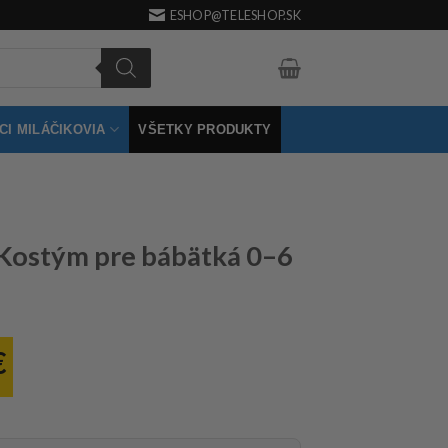
ESHOP@TELESHOP.SK
I MILÁČIKOVIA
VŠETKY PRODUKTY
 Kostým pre bábätká 0–6
€