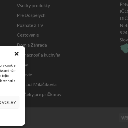
Pre
Všetky produkty
IČO
Pre Dospelých
DIČ
Poznáte z TV
Neb
924
Cestovanie
Slo
Dom a Záhrada
Domácnosť a kuchyňa
Krása
ory cookie
lógiami nám
Zdravie
a tejto
lastnosti a
Domáci Miláčikovia
Darčeky pre psíčkarov
DVOĽBY