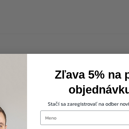
ther Me Billy Kovboj, ideálny pre malých dobrodruhov vo veku o
Zľava 5% na 
čierky, oslavy alebo len tak na hranie doma. S jeho jedinečným d
objednávk
Stačí sa zaregistrovať na odber novi
first-name
ý a pohodlný pre citlivú detskú pokožku
 zaručene zaujme všetkých okolo