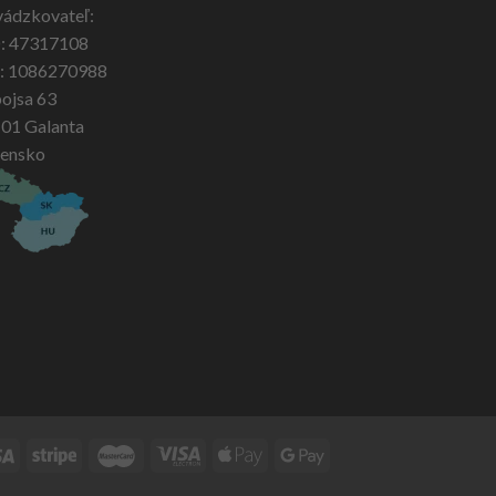
vádzkovateľ:
: 47317108
: 1086270988
ojsa 63
 01 Galanta
vensko