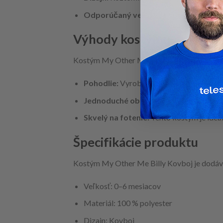
Odporúčaný vek:
Kostým je vhodný pre
Výhody kostýmu
Kostým My Other Me Billy Kovboj ponúka nie
Pohodlie:
Vyrobený z kvalitného polyeste
Jednoduché obliekanie:
Kostým je navrh
Skvelý na fotenie:
Tento kostým je ideál
Špecifikácie produktu
Kostým My Other Me Billy Kovboj je dodávan
Veľkosť: 0–6 mesiacov
Materiál: 100 % polyester
Dizajn: Kovboj