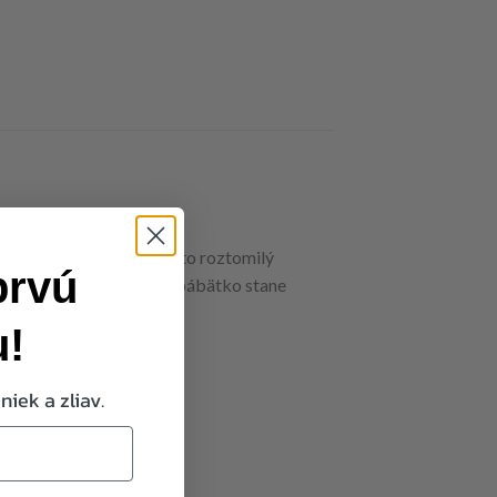
d 0 do 6 mesiacov. Tento roztomilý
prvú
izajnom kovboja sa vaše bábätko stane
u!
niek a zliav.