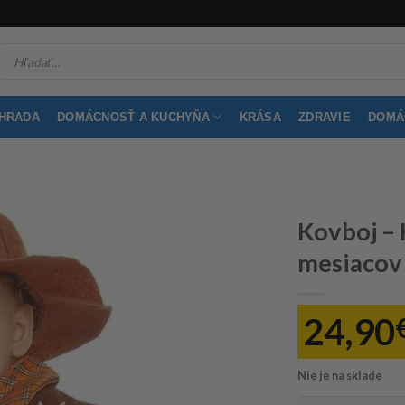
Products
search
ÁHRADA
DOMÁCNOSŤ A KUCHYŇA
KRÁSA
ZDRAVIE
DOMÁC
Kovboj –
mesiacov
24,90
Nie je na sklade