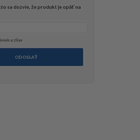
to sa dozvie, že produkt je opäť na
niek a zliav
ODOSLAŤ