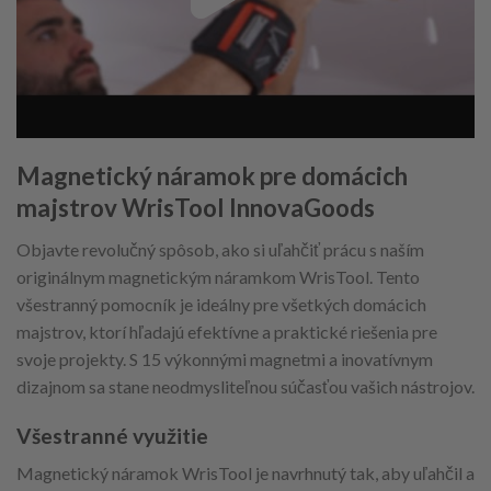
Magnetický náramok pre domácich
majstrov WrisTool InnovaGoods
Objavte revolučný spôsob, ako si uľahčiť prácu s naším
originálnym magnetickým náramkom WrisTool. Tento
všestranný pomocník je ideálny pre všetkých domácich
majstrov, ktorí hľadajú efektívne a praktické riešenia pre
svoje projekty. S 15 výkonnými magnetmi a inovatívnym
dizajnom sa stane neodmysliteľnou súčasťou vašich nástrojov.
Všestranné využitie
Magnetický náramok WrisTool je navrhnutý tak, aby uľahčil a