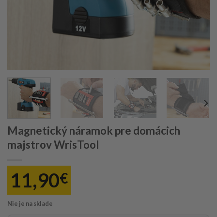
Magnetický náramok pre domácich
majstrov WrisTool
11,90
€
Nie je na sklade