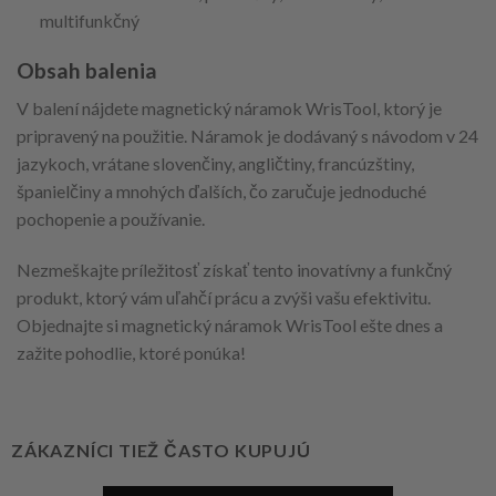
multifunkčný
Obsah balenia
V balení nájdete magnetický náramok WrisTool, ktorý je
pripravený na použitie. Náramok je dodávaný s návodom v 24
jazykoch, vrátane slovenčiny, angličtiny, francúzštiny,
španielčiny a mnohých ďalších, čo zaručuje jednoduché
pochopenie a používanie.
Nezmeškajte príležitosť získať tento inovatívny a funkčný
produkt, ktorý vám uľahčí prácu a zvýši vašu efektivitu.
Objednajte si magnetický náramok WrisTool ešte dnes a
zažite pohodlie, ktoré ponúka!
ZÁKAZNÍCI TIEŽ ČASTO KUPUJÚ