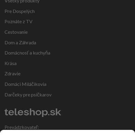
Všetky produkty
Pre Dospelých
Poznáte z TV
Cestovanie
Dom a Záhrada
Domácnosť a kuchyňa
Krása
Zdravie
Domáci Miláčikovia
Darčeky pre psíčkarov
Prevádzkovateľ:
IČO: 47317108