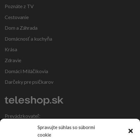
Poznáte z TV
Cestovanie
Dom a Záhrada
Domácnosť a kuchyňa
Krása
Zdravie
Domáci Miláčikovia
Darčeky pre psíčkarov
Prevádzkovateľ:
IČO: 47317108
Spravujte súhlas so súbormi
DIČ: 1086270988
cookie
Nebojsa 63