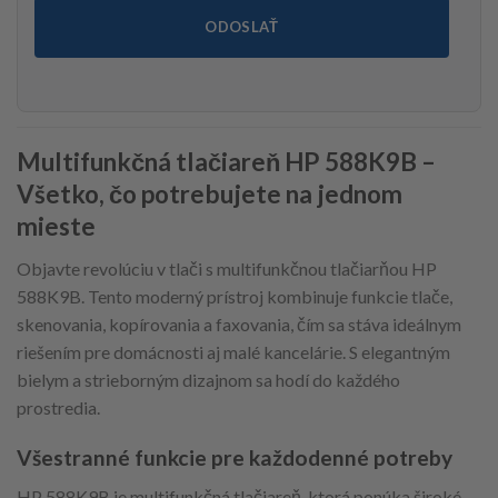
ODOSLAŤ
Multifunkčná tlačiareň HP 588K9B –
Všetko, čo potrebujete na jednom
mieste
Objavte revolúciu v tlači s multifunkčnou tlačiarňou HP
588K9B. Tento moderný prístroj kombinuje funkcie tlače,
skenovania, kopírovania a faxovania, čím sa stáva ideálnym
riešením pre domácnosti aj malé kancelárie. S elegantným
bielym a strieborným dizajnom sa hodí do každého
prostredia.
Všestranné funkcie pre každodenné potreby
HP 588K9B je multifunkčná tlačiareň, ktorá ponúka široké