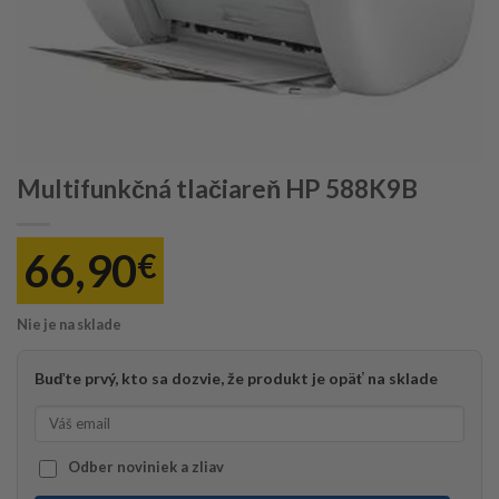
Multifunkčná tlačiareň HP 588K9B
66,90
€
Nie je na sklade
Buďte prvý, kto sa dozvie, že produkt je opäť na sklade
Odber noviniek a zliav