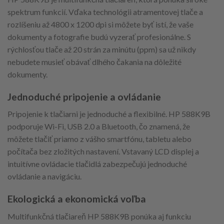
spektrum funkcií. Vďaka technológii atramentovej tlače a
rozlíšeniu až 4800 x 1200 dpi si môžete byť istí, že vaše
dokumenty a fotografie budú vyzerať profesionálne. S
rýchlosťou tlače až 20 strán za minútu (ppm) sa už nikdy
nebudete musieť obávať dlhého čakania na dôležité
dokumenty.
Jednoduché pripojenie a ovládanie
Pripojenie k tlačiarni je jednoduché a flexibilné. HP 588K9B
podporuje Wi-Fi, USB 2.0 a Bluetooth, čo znamená, že
môžete tlačiť priamo z vášho smartfónu, tabletu alebo
počítača bez zložitých nastavení. Vstavaný LCD displej a
intuitívne ovládacie tlačidlá zabezpečujú jednoduché
ovládanie a navigáciu.
Ekologická a ekonomická voľba
Multifunkčná tlačiareň HP 588K9B ponúka aj funkciu