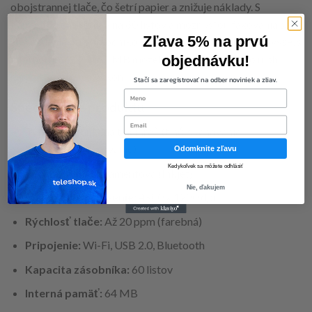
obojstrannej tlače, čo šetrí papier a znižuje náklady. S
kapacitou zásobníka na 60 listov a možnosťou faxovania sa
Zľava 5% na prvú
stáva ideálnym pomocníkom pre každodenné úlohy. Navyše, s
internou pamäťou 64 MB môžete spravovať viacero úloh
objednávku!
naraz bez obáv o výkon.
Stačí sa zaregistrovať na odber noviniek a zliav.
first-name
Špecifikácie produktu
Email
Typ:
Multifunkčná tlačiareň (tlač, skenovanie,
kopírovanie, faxovanie)
Odomknite zľavu
Kedykoľvek sa môžete odhlásiť
Technológia:
Atramentová (Inkjet)
Nie, ďakujem
Maximálne rozlíšenie:
4800 x 1200 dpi
Rýchlosť tlače:
Až 20 ppm (farebná)
Pripojenie:
Wi-Fi, USB 2.0, Bluetooth
Kapacita zásobníka:
60 listov
Interná pamäť:
64 MB