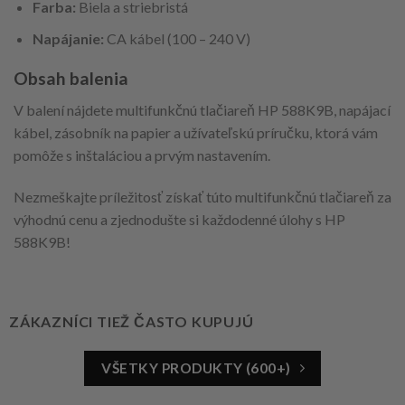
Farba:
Biela a striebristá
Napájanie:
CA kábel (100 – 240 V)
Obsah balenia
V balení nájdete multifunkčnú tlačiareň HP 588K9B, napájací
kábel, zásobník na papier a užívateľskú príručku, ktorá vám
pomôže s inštaláciou a prvým nastavením.
Nezmeškajte príležitosť získať túto multifunkčnú tlačiareň za
výhodnú cenu a zjednodušte si každodenné úlohy s HP
588K9B!
ZÁKAZNÍCI TIEŽ ČASTO KUPUJÚ
VŠETKY PRODUKTY (600+)