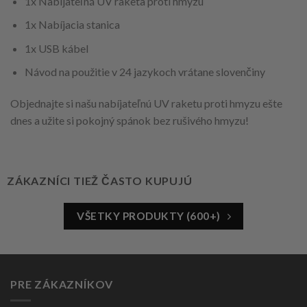
1x Nabíjateľná UV raketa proti hmyzu
1x Nabíjacia stanica
1x USB kábel
Návod na použitie v 24 jazykoch vrátane slovenčiny
Objednajte si našu nabíjateľnú UV raketu proti hmyzu ešte
dnes a užite si pokojný spánok bez rušivého hmyzu!
ZÁKAZNÍCI TIEŽ ČASTO KUPUJÚ
VŠETKY PRODUKTY (600+)
PRE ZÁKAZNÍKOV