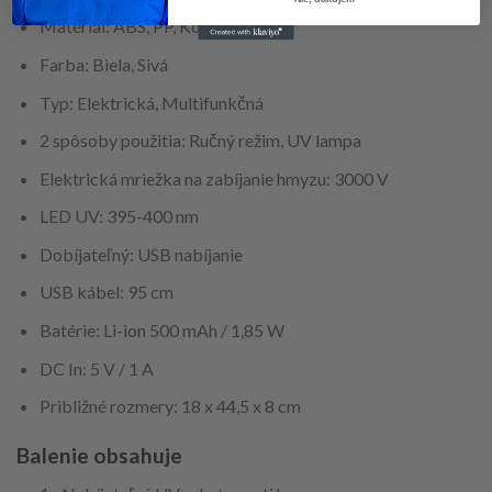
Materiál: ABS, PP, Kov
Farba: Biela, Sivá
Typ: Elektrická, Multifunkčná
2 spôsoby použitia: Ručný režim, UV lampa
Elektrická mriežka na zabíjanie hmyzu: 3000 V
LED UV: 395-400 nm
Dobíjateľný: USB nabíjanie
USB kábel: 95 cm
Batérie: Li-ion 500 mAh / 1,85 W
DC In: 5 V / 1 A
Približné rozmery: 18 x 44,5 x 8 cm
Balenie obsahuje