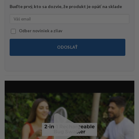
bola:
je:
Buďte prvý, kto sa dozvie, že produkt je opäť na sklade
21,90€.
16,90€.
Odber noviniek a zliav
ODOSLAŤ