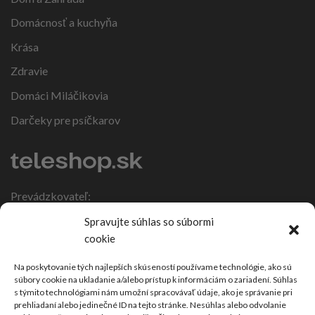
Domácnosť a kuchyňa
Krása
Zdravie
Domáci Miláčikovia
Darčeky pre psíčkarov
Prevádzkovateľ:
IČO: 47317108
Spravujte súhlas so súbormi
DIČ: 1086270988
cookie
Nebojsa 63
924 01 Galanta
Na poskytovanie tých najlepších skúseností používame technológie, ako sú
súbory cookie na ukladanie a/alebo prístup k informáciám o zariadení. Súhlas
Slovensko
s týmito technológiami nám umožní spracovávať údaje, ako je správanie pri
prehliadaní alebo jedinečné ID na tejto stránke. Nesúhlas alebo odvolanie