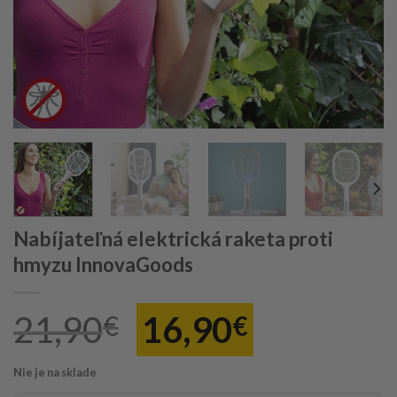
Nabíjateľná elektrická raketa proti
hmyzu InnovaGoods
Pôvodná
Aktuáln
21,90
16,90
€
€
cena
cena
Nie je na sklade