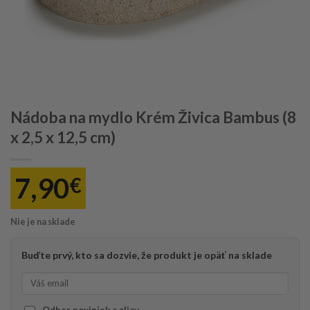
Nádoba na mydlo Krém Živica Bambus (8
x 2,5 x 12,5 cm)
7,90
€
Nie je na sklade
Buďte prvý, kto sa dozvie, že produkt je opäť na sklade
Odber noviniek a zliav