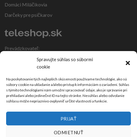
Domáci Miláčikovia
Darčeky pre psíčkarov
Prevádzkovateľ:
IČO: 47317108
Spravujte súhlas so súbormi
DIČ: 1086270988
cookie
Nebojsa 63
924 01 Galanta
Na poskytovanie tých najlepších skúseností používame technológie, ako sú
súbory cookie na ukladanie a/alebo prístup k informáciám o zariadení. Súhlas
Slovensko
s týmito technológiami nám umožní spracovávať údaje, ako je správanie pri
prehliadaní alebo jedinečné ID na tejto stránke. Nesúhlas alebo odvolanie
súhlasu môže nepriaznivo ovplyvniť určité vlastnosti a funkcie.
PRIJAŤ
ODMIETNUŤ