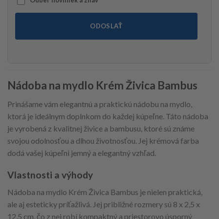
ODOSLAŤ
Nádoba na mydlo Krém Živica Bambus
Prinášame vám elegantnú a praktickú nádobu na mydlo,
ktorá je ideálnym doplnkom do každej kúpeľne. Táto nádoba
je vyrobená z kvalitnej živice a bambusu, ktoré sú známe
svojou odolnosťou a dlhou životnosťou. Jej krémová farba
dodá vašej kúpeľni jemný a elegantný vzhľad.
Vlastnosti a výhody
Nádoba na mydlo Krém Živica Bambus je nielen praktická,
ale aj esteticky príťažlivá. Jej približné rozmery sú 8 x 2,5 x
12,5 cm, čo z nej robí kompaktný a priestorovo úsporný