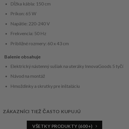
Dĺžka kábla: 150 cm
Príkon: 65 W
Napätie: 220-240 V
Frekvencia: 50 Hz
Približné rozmery: 60 x 43 cm
Balenie obsahuje
Elektrický nástenný sušiak na uteráky InnovaGoods 5 tyčí
Návod na montáž
Hmoždinky a skrutky pre inštaláciu
ZÁKAZNÍCI TIEŽ ČASTO KUPUJÚ
VŠETKY PRODUKTY (600+)