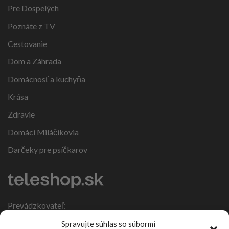
Pre Dospelých
Poznáte z TV
Cestovanie
Dom a Záhrada
Domácnosť a kuchyňa
Krása
Zdravie
Domáci Miláčikovia
Darčeky pre psíčkarov
Prevádzkovateľ:
IČO: 47317108
Spravujte súhlas so súbormi