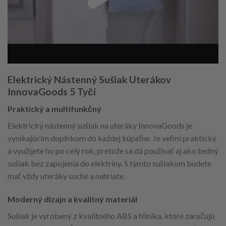
Elektrický Nástenný Sušiak Uterákov
InnovaGoods 5 Tyčí
Praktický a multifunkčný
Elektrický nástenný sušiak na uteráky InnovaGoods je
vynikajúcim doplnkom do každej kúpeľne. Je veľmi praktický
a využijete ho po celý rok, pretože sa dá používať aj ako bežný
sušiak bez zapojenia do elektriny. S týmto sušiakom budete
mať vždy uteráky suché a nahriate.
Moderný dizajn a kvalitný materiál
Sušiak je vyrobený z kvalitného ABS a hliníka, ktoré zaručujú