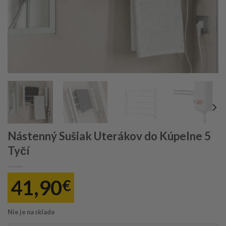
Nástenný Sušiak Uterákov do Kúpelne 5
Tyčí
41,90
€
Nie je na sklade