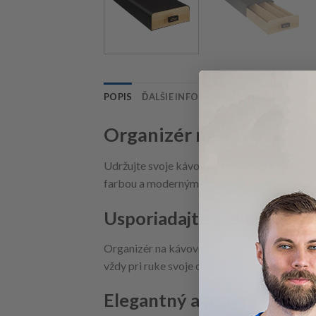
POPIS
ĎALŠIE INFORMÁCIE
RECENZIE (0)
Organizér na kávové kap
Udržujte svoje kávové kapsule v dokonalom 
farbou a moderným dizajnom sa hodí do kaž
Usporiadajte svoje kávové
Organizér na kávové kapsule 5five Noir Kitc
vždy pri ruke svoje obľúbené druhy kávy.
Elegantný a praktický diza