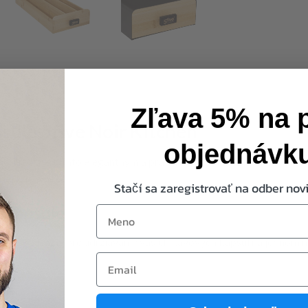
Zľava 5% na 
sule 5five Noir Kitchen
objednávk
poriadku s týmto elegantným a praktickým organizérom na kávové 
dej kuchyne.
Stačí sa zaregistrovať na odber novi
 kapsule
first-name
hen je ideálny pre udržiavanie vašich kávových kapsúl na jednom m
Email
jn