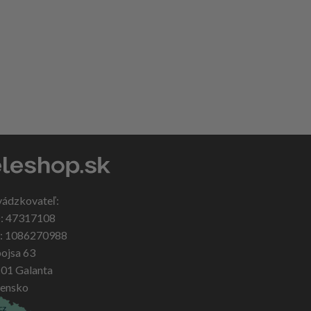
vádzkovateľ:
: 47317108
: 1086270988
ojsa 63
 01 Galanta
vensko