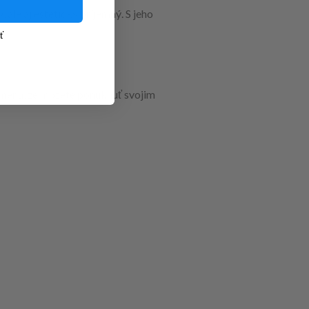
ale aj esteticky príjemný. S jeho
ť
amená, že môžete ponúknuť svojim