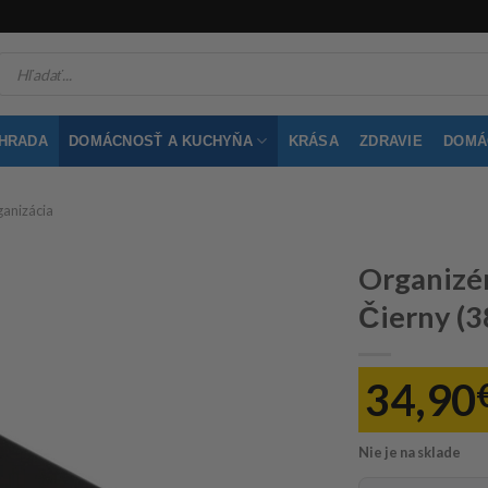
Products
search
ÁHRADA
DOMÁCNOSŤ A KUCHYŇA
KRÁSA
ZDRAVIE
DOMÁC
ganizácia
Organizér
Čierny (38
34,90
Nie je na sklade