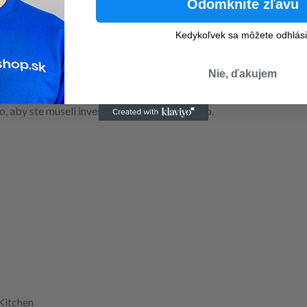
Odomknite zľavu
ra na kávové kapsule sa hodí do každej kuchyne. Je nielen funkčný, 
zmestí na akúkoľvek kuchynskú linku alebo do skrinky.
Kedykoľvek sa môžete odhlási
Nie, ďakujem
 takže ho môžete predávať bez potreby skladovania zásob. To zn
, aby ste museli investovať do veľkých zásob.
Kitchen