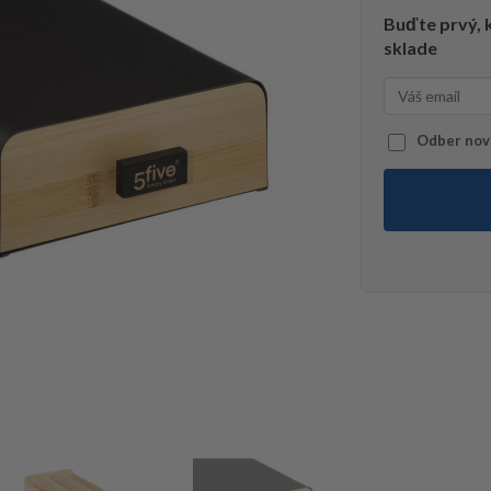
Buďte prvý, k
sklade
Odber novi