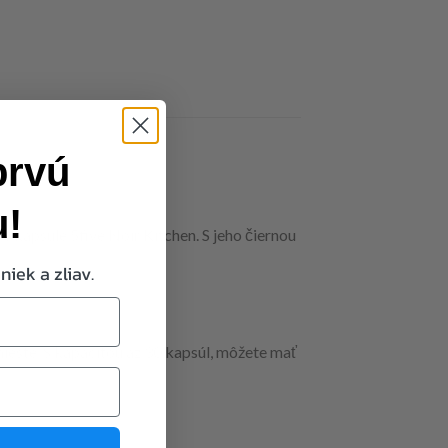
prvú
u!
kapsule 5five Noir Kitchen. S jeho čiernou
niek a zliav.
ieste. S kapacitou až 30 kapsúl, môžete mať