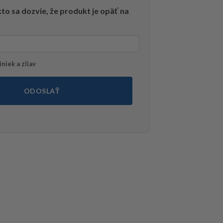
to sa dozvie, že produkt je opäť na
niek a zliav
ODOSLAŤ