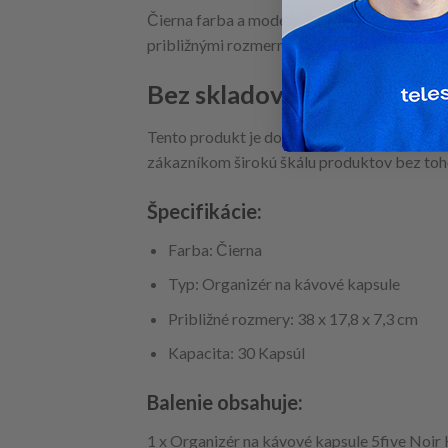
Čierna farba a moderný dizajn tohto organizé
približnými rozmermi 38 x 17,8 x 7,3 cm sa 
Bez skladovania zásob
Tento produkt je dostupný na dropshipping,
zákazníkom širokú škálu produktov bez toho
Špecifikácie:
Farba: Čierna
Typ: Organizér na kávové kapsule
Približné rozmery: 38 x 17,8 x 7,3 cm
Kapacita: 30 Kapsúl
Balenie obsahuje:
1 x Organizér na kávové kapsule 5five Noir 