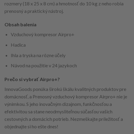
rozmery (18 x 25 x 8 cm) a hmotnosť do 10 kg z neho robia
prenosný a praktický nástroj.
Obsah balenia
Vzduchový kompresor Airpro+
Hadica
Ihla a tryska na rôzne účely
Návod na použitie v 24 jazykoch
Prečo si vybrať Airpro+?
InnovaGoods ponúka širokú škálu kvalitných produktov pre
domácnosť, a Prenosný vzduchový kompresor Airpro+ nie je
výnimkou. S jeho inovačným dizajnom, funkčnosťou a
efektivitou sa stane neodmysliteľnou súčasťou vašich
cestovných a domácich potrieb. Nezmeškajte príležitosť a
objednajte si ho ešte dnes!