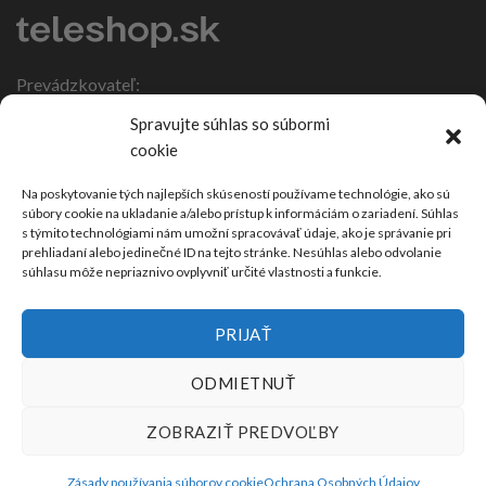
Prevádzkovateľ:
IČO: 47317108
Spravujte súhlas so súbormi
DIČ: 1086270988
cookie
Nebojsa 63
924 01 Galanta
Na poskytovanie tých najlepších skúseností používame technológie, ako sú
súbory cookie na ukladanie a/alebo prístup k informáciám o zariadení. Súhlas
Slovensko
s týmito technológiami nám umožní spracovávať údaje, ako je správanie pri
prehliadaní alebo jedinečné ID na tejto stránke. Nesúhlas alebo odvolanie
súhlasu môže nepriaznivo ovplyvniť určité vlastnosti a funkcie.
PRIJAŤ
ODMIETNUŤ
ZOBRAZIŤ PREDVOĽBY
Zásady používania súborov cookie
Ochrana Osobných Údajov