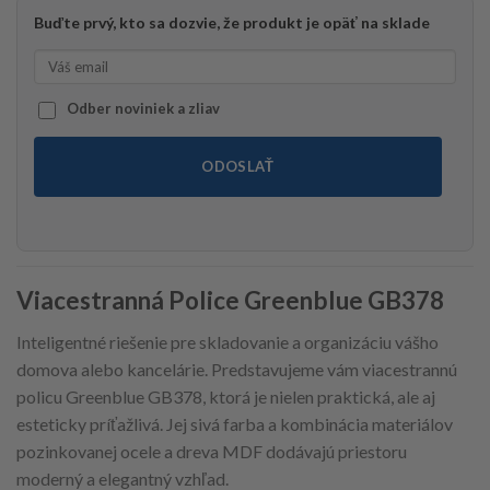
Buďte prvý, kto sa dozvie, že produkt je opäť na sklade
Odber noviniek a zliav
ODOSLAŤ
Viacestranná Police Greenblue GB378
Inteligentné riešenie pre skladovanie a organizáciu vášho
domova alebo kancelárie. Predstavujeme vám viacestrannú
policu Greenblue GB378, ktorá je nielen praktická, ale aj
esteticky príťažlivá. Jej sivá farba a kombinácia materiálov
pozinkovanej ocele a dreva MDF dodávajú priestoru
moderný a elegantný vzhľad.