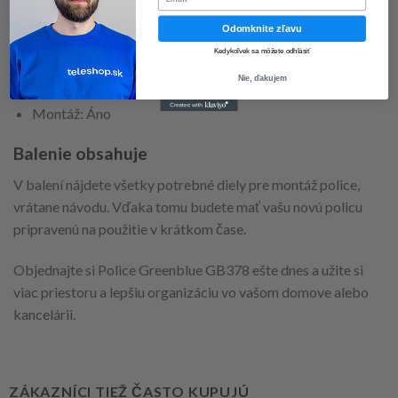
Materiál: Pozinkovaná oceľ, Drevo MDF
Odomknite zľavu
Rozmery: 180 x 90 x 40 cm
Kedykoľvek sa môžete odhlásiť
Nie, ďakujem
Maximálna povolená hmotnosť: 75 Kg
Montáž: Áno
Balenie obsahuje
V balení nájdete všetky potrebné diely pre montáž police,
vrátane návodu. Vďaka tomu budete mať vašu novú policu
pripravenú na použitie v krátkom čase.
Objednajte si Police Greenblue GB378 ešte dnes a užite si
viac priestoru a lepšiu organizáciu vo vašom domove alebo
kancelárii.
ZÁKAZNÍCI TIEŽ ČASTO KUPUJÚ