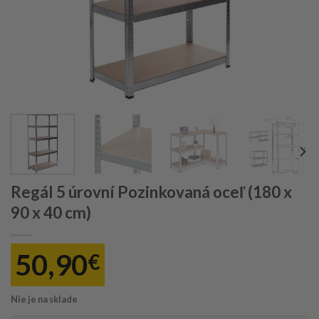
Regál 5 úrovní Pozinkovaná oceľ (180 x
90 x 40 cm)
50,90
€
Nie je na sklade