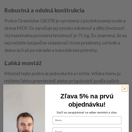
Robustná a odolná konštrukcia
Police Greenblue GB378 je vyrobená z pozinkovanej ocele a
dreva MDF, čo zaručuje jej vysokú odolnosť a dlhú životnosť.
Jej maximálna povolená hmotnosť je 75 kg, čo znamená, že na
nej môžete bezpečne skladovať rôzne predmety, od kníh a
dekorácií až po náradie a kancelárske potreby.
Ľahká montáž
Montáž tejto police je jednoduchá a rýchla. Vďaka tomu ju
môžete ľahko premiestniť alebo prispôsobiť podľa vašich
potrieb. Je ideálna pre všetky typy interiérov – domácnosti,
Zľava 5% na prvú
kancelárie, obchody alebo skladové priestory.
objednávku!
Špecifikácie
Stačí sa zaregistrovať na odber noviniek a zliav.
first-name
Typ: Police
Farba: Sivá
Email