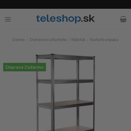
Skip
to
content
Domov
/
Domácnosť a Kuchyňa
/
Nábytok
/
Kuchyňa a špajza
Doprava Zadarmo