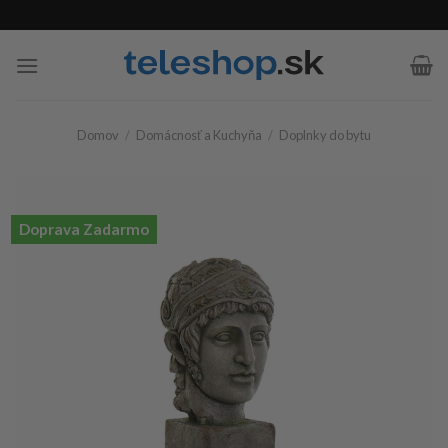
Skip
to
content
Domov
/
Domácnosť a Kuchyňa
/
Doplnky do bytu
Doprava Zadarmo