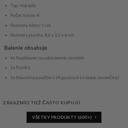
Typ: Náradie
Počet kusov: 4
Rozmery bitov: 5 cm
Rozmery puzdra: 8,6 x 1,5 x 6 cm
Balenie obsahuje
4x Nadstavec na odstránenie skrutiek
1x Puzdro
1x Návod na použitie v 24 jazykoch (vrátane slovenčiny)
ZÁKAZNÍCI TIEŽ ČASTO KUPUJÚ
VŠETKY PRODUKTY (600+)