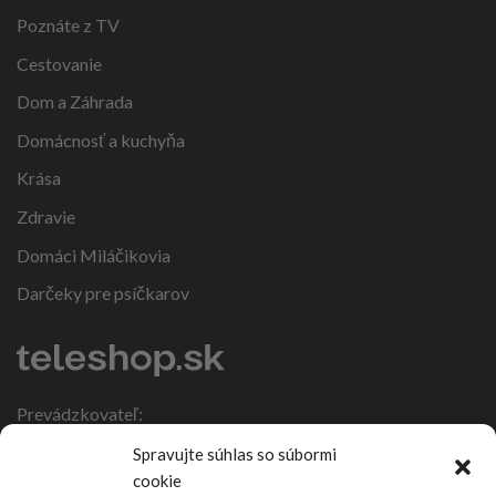
Poznáte z TV
Cestovanie
Dom a Záhrada
Domácnosť a kuchyňa
Krása
Zdravie
Domáci Miláčikovia
Darčeky pre psíčkarov
Prevádzkovateľ:
IČO: 47317108
Spravujte súhlas so súbormi
DIČ: 1086270988
cookie