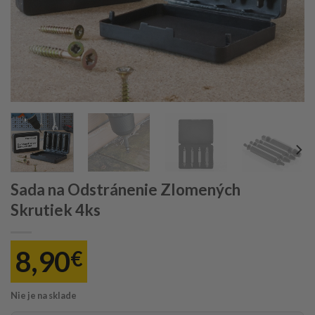
Sada na Odstránenie Zlomených
Skrutiek 4ks
8,90
€
Nie je na sklade