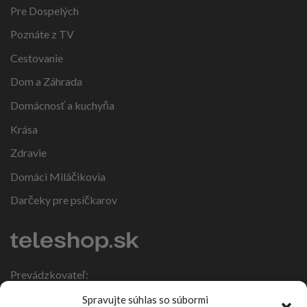
Pre Dospelých
Poznáte z TV
Cestovanie
Dom a Záhrada
Domácnosť a kuchyňa
Krása
Zdravie
Domáci Miláčikovia
Darčeky pre psíčkarov
Prevádzkovateľ:
IČO: 47317108
Spravujte súhlas so súbormi