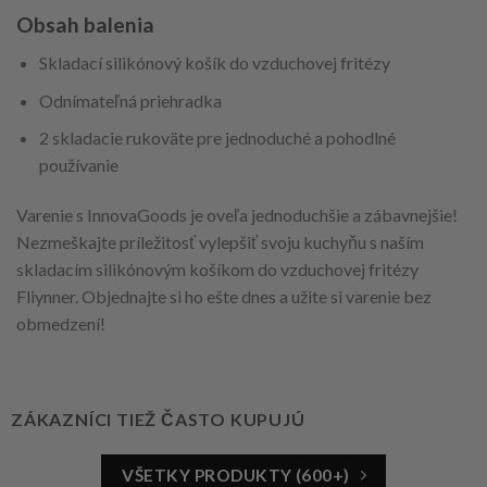
Obsah balenia
Skladací silikónový košík do vzduchovej fritézy
Odnímateľná priehradka
2 skladacie rukoväte pre jednoduché a pohodlné
používanie
Varenie s InnovaGoods je oveľa jednoduchšie a zábavnejšie!
Nezmeškajte príležitosť vylepšiť svoju kuchyňu s naším
skladacím silikónovým košíkom do vzduchovej fritézy
Fliynner. Objednajte si ho ešte dnes a užite si varenie bez
obmedzení!
ZÁKAZNÍCI TIEŽ ČASTO KUPUJÚ
VŠETKY PRODUKTY (600+)