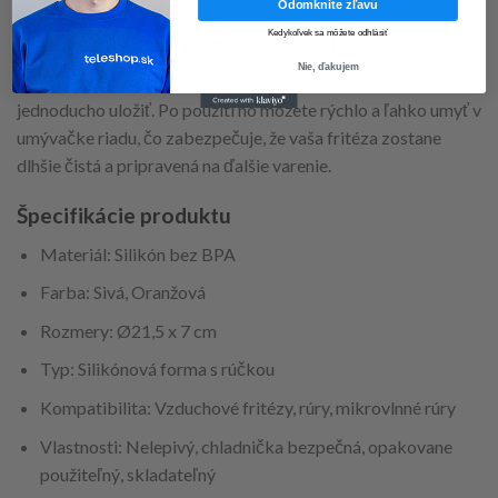
Odomknite zľavu
Kedykoľvek sa môžete odhlásiť
Úspora miesta a jednoduché čistenie
Nie, ďakujem
Vďaka skladacej konštrukcii šetrí košík miesto a dá sa
jednoducho uložiť. Po použití ho môžete rýchlo a ľahko umyť v
umývačke riadu, čo zabezpečuje, že vaša fritéza zostane
dlhšie čistá a pripravená na ďalšie varenie.
Špecifikácie produktu
Materiál: Silikón bez BPA
Farba: Sivá, Oranžová
Rozmery: Ø21,5 x 7 cm
Typ: Silikónová forma s rúčkou
Kompatibilita: Vzduchové fritézy, rúry, mikrovlnné rúry
Vlastnosti: Nelepivý, chladnička bezpečná, opakovane
použiteľný, skladateľný