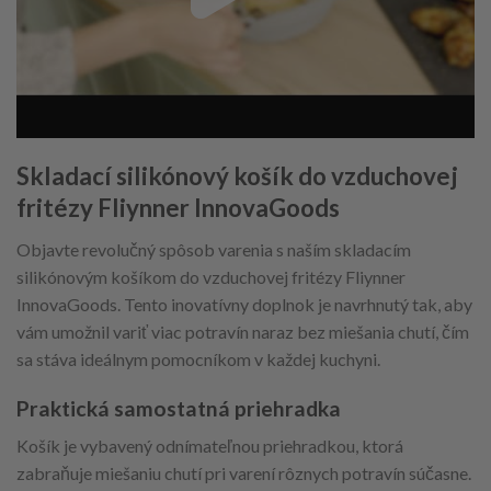
Skladací silikónový košík do vzduchovej
fritézy Fliynner InnovaGoods
Objavte revolučný spôsob varenia s naším skladacím
silikónovým košíkom do vzduchovej fritézy Fliynner
InnovaGoods. Tento inovatívny doplnok je navrhnutý tak, aby
vám umožnil variť viac potravín naraz bez miešania chutí, čím
sa stáva ideálnym pomocníkom v každej kuchyni.
Praktická samostatná priehradka
Košík je vybavený odnímateľnou priehradkou, ktorá
zabraňuje miešaniu chutí pri varení rôznych potravín súčasne.