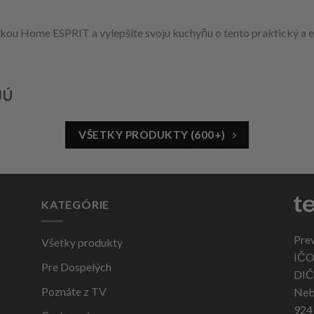
ičkou Home ESPRIT a vylepšite svoju kuchyňu o tento praktický a e
JÚ
VŠETKY PRODUKTY (600+)
KATEGÓRIE
Pre
Všetky produkty
IČO
Pre Dospelých
DIČ
Poznáte z TV
Neb
924