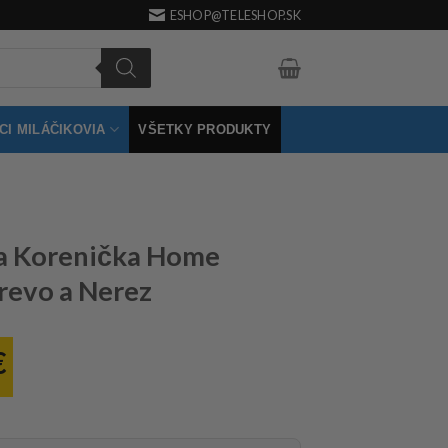
ESHOP@TELESHOP.SK
I MILÁČIKOVIA
VŠETKY PRODUKTY
 a Korenička Home
revo a Nerez
€