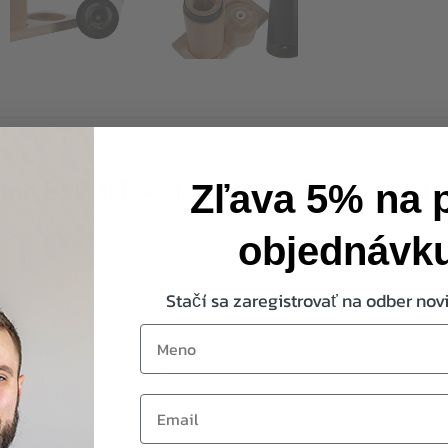
ome ESPRIT – Elegancia a Funkčnosť
Zľava 5% na 
ničky značky Home ESPRIT, ktorý je nielen praktickým pomocníkom
objednávk
vyrobený z kvalitných materiálov, ktoré zaručujú jeho dlhú životnos
Stačí sa zaregistrovať na odber novi
first-name
uté v elegantnej čiernej farbe, ktorá je doplnená o prírodné dre
ad, ktorý sa hodí do každej kuchyne.
Email