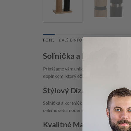
POPIS
ĎALŠIE INFORMÁCIE
RECENZIE (0)
Soľnička a Korenička H
Prinášame vám unikátny set soľničky a kore
doplnkom, ktorý oživí váš stôl. Tento set je 
Štýlový Dizajn
Soľnička a korenička Home ESPRIT sú navrhn
celému setu moderný a zároveň prírodný vzhľ
Kvalitné Materiály