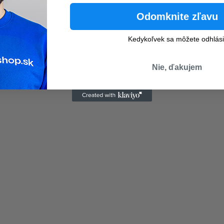
o zaručuje jeho vysokú odolnosť a dlhú životnosť. Nerezová oceľ j
Odomknite zľavu
a produktu prírodný vzhľad a príjemný na dotyk.
Kedykoľvek sa môžete odhlási
Nie, ďakujem
6,5 cm, čo je ideálna veľkosť pre umiestnenie na stôl alebo do ku
nie.