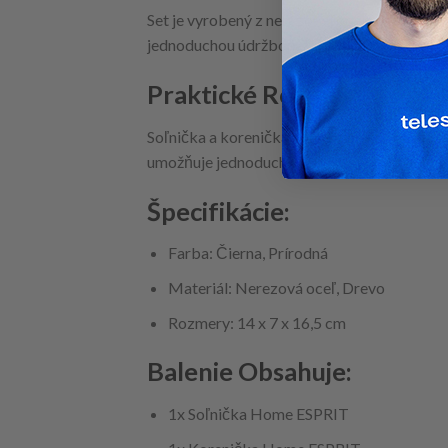
Set je vyrobený z nerezovej ocele a dreva, č
jednoduchou údržbou, zatiaľ čo drevo dodáv
Praktické Rozmery
Soľnička a korenička majú rozmery 14 x 7 x 1
umožňuje jednoduché skladovanie a prenáša
Špecifikácie:
Farba: Čierna, Prírodná
Materiál: Nerezová oceľ, Drevo
Rozmery: 14 x 7 x 16,5 cm
Balenie Obsahuje:
1x Soľnička Home ESPRIT