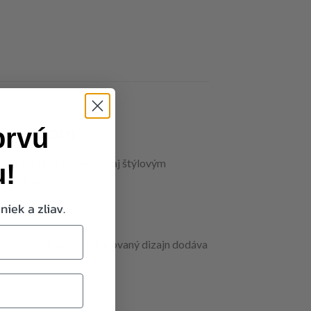
 v Jednom
prvú
 v každej kuchyni, ale aj štýlovým
u!
ť a odolnosť.
niek a zliav.
vené prvky. Tento kombinovaný dizajn dodáva