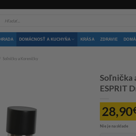
Products
search
ÁHRADA
DOMÁCNOSŤ A KUCHYŇA
KRÁSA
ZDRAVIE
DOMÁC
/
Soľničky a Koreničky
Soľnička
ESPRIT D
28,90
Nie je na sklade