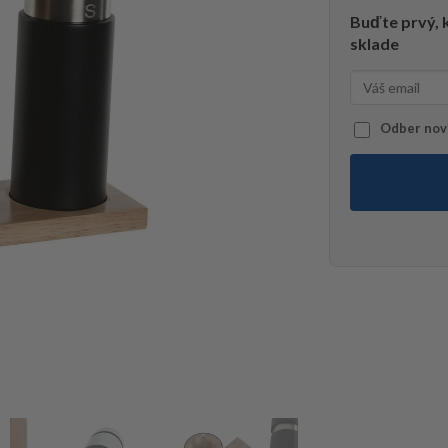
Buďte prvý, k
sklade
Odber novi