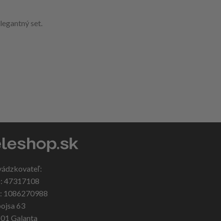
legantný set.
vádzkovateľ:
: 47317108
: 1086270988
ojsa 63
 01 Galanta