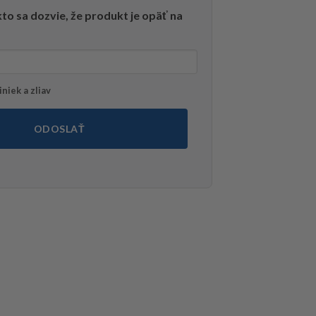
to sa dozvie, že produkt je opäť na
niek a zliav
ODOSLAŤ