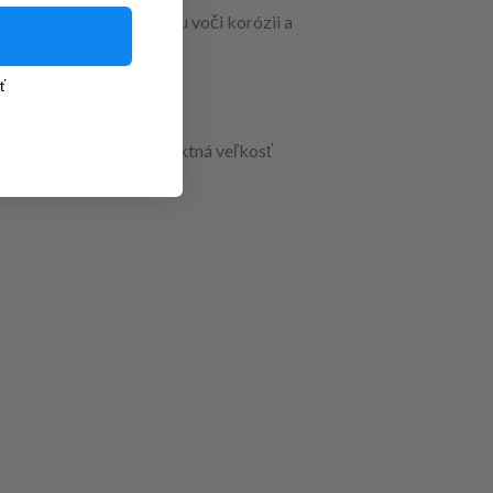
e známa svojou odolnosťou voči korózii a
ť
chynskej linky. Ich kompaktná veľkosť