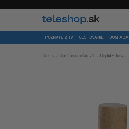
Skip
to
content
POZNÁTE Z TV
CESTOVANIE
DOM A Z
Domov
/
Domácnosť a Kuchyňa
/
Doplnky do bytu