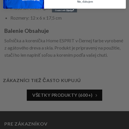
Nie, ďakujem
Materiál: Sklo, Agátové drevo
Rozmery: 12 x 6 x 17,5 cm
Balenie Obsahuje
Soľnička a korenička Home ESPRIT v čiernej farbe vyrobené
z agátového dreva a skla. Produkt je pripravený na použitie,
stačí ho len naplniť soľou a korením podľa vašej chuti.
ZÁKAZNÍCI TIEŽ ČASTO KUPUJÚ
VŠETKY PRODUKTY (600+)
PRE ZÁKAZNÍKOV