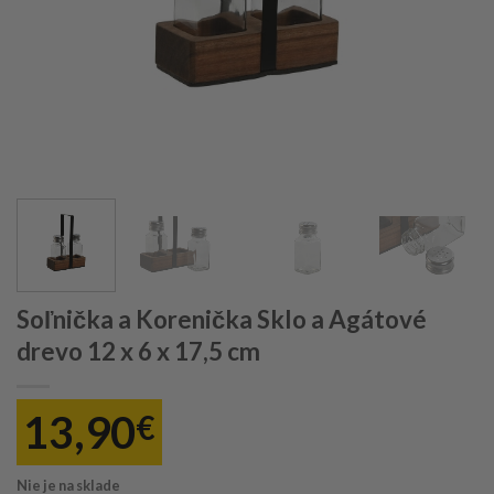
Soľnička a Korenička Sklo a Agátové
drevo 12 x 6 x 17,5 cm
13,90
€
Nie je na sklade