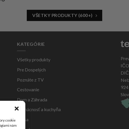
VŠETKY PRODUKTY (600+)
KATEGÓRIE
Pre
Všetky produkty
IČO
Pre Dospelých
DIČ
Poznáte z TV
Neb
924
Cestovanie
Slo
Dom a Záhrada
Domácnosť a kuchyňa
Krása
ory cookie
lógiami nám