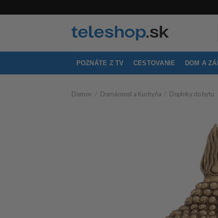
Skip
to
content
POZNÁTE Z TV
CESTOVANIE
DOM A Z
Domov
/
Domácnosť a Kuchyňa
/
Doplnky do bytu