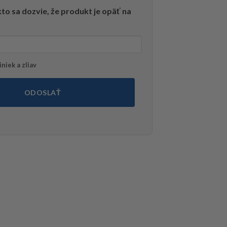
to sa dozvie, že produkt je opäť na
niek a zliav
ODOSLAŤ