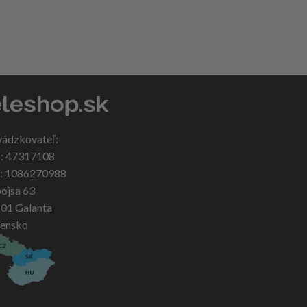
vádzkovateľ:
: 47317108
: 1086270988
ojsa 63
 01 Galanta
vensko