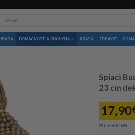
Products
search
ÁHRADA
DOMÁCNOSŤ A KUCHYŇA
KRÁSA
ZDRAVIE
DOMÁC
Spiaci Bu
23 cm dek
17,90
Nie je na sklade