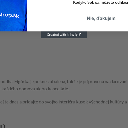
Kedykoľvek sa môžete odhlási
Nie, ďakujem
Buddha. Figúrka je pekne zabalená, takže je pripravená na darovani
o každého domova alebo kancelárie.
ešte dnes a pridajte do svojho interiéru kúsok východnej kultúry a
JÚ