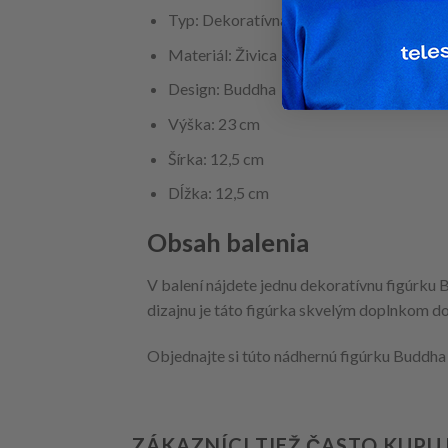
Typ: Dekoratívna figúrka
Materiál: Živica
Design: Buddha
Výška: 23 cm
Šírka: 12,5 cm
Dĺžka: 12,5 cm
Obsah balenia
V balení nájdete jednu dekoratívnu figúrku 
dizajnu je táto figúrka skvelým doplnkom d
Objednajte si túto nádhernú figúrku Buddha 
ZÁKAZNÍCI TIEŽ ČASTO KUPU