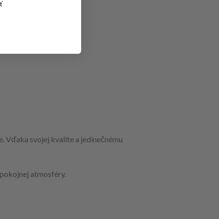
ť
e. Vďaka svojej kvalite a jedinečnému
 pokojnej atmosféry.