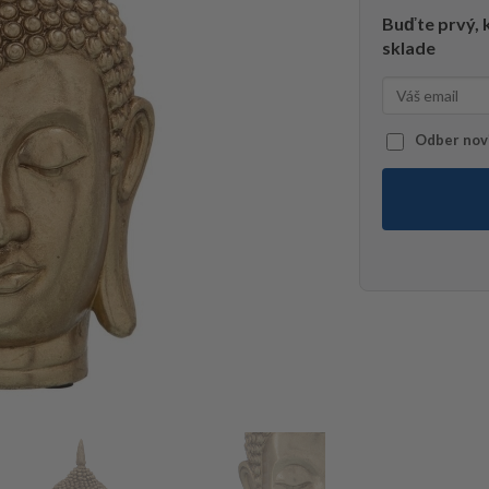
Buďte prvý, k
sklade
Odber novi