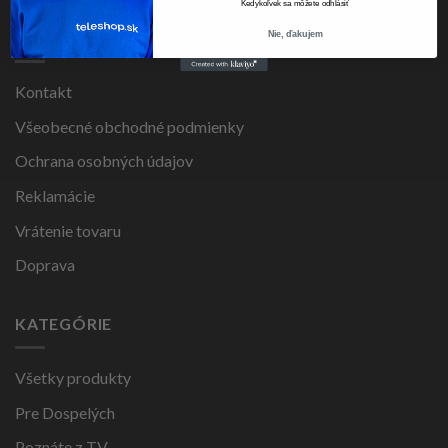
Kedykoľvek sa môžete odhlásiť
PRE ZÁKAZNÍKOV
Nie, ďakujem
Kontakt
Všeobecné obchodné podmienky
Ochrana osobných údajov
Reklamácie
Vrátenie tovaru
Doprava
KATEGÓRIE
Všetky produkty
Pre Dospelých
Poznáte z TV