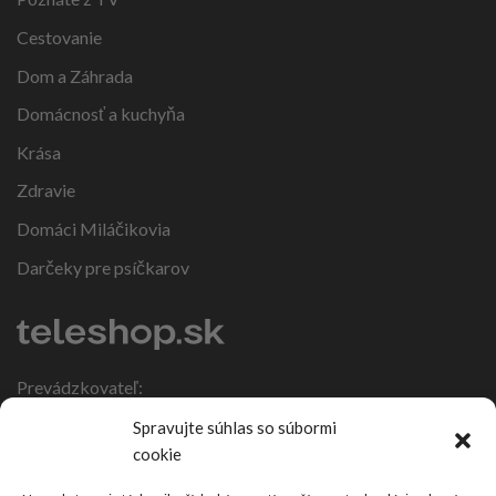
Cestovanie
Dom a Záhrada
Domácnosť a kuchyňa
Krása
Zdravie
Domáci Miláčikovia
Darčeky pre psíčkarov
Prevádzkovateľ:
IČO: 47317108
Spravujte súhlas so súbormi
DIČ: 1086270988
cookie
Nebojsa 63