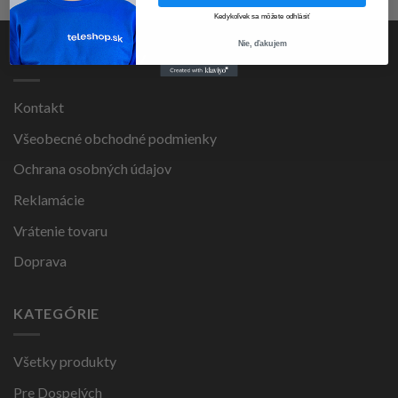
Kedykoľvek sa môžete odhlásiť
Nie, ďakujem
PRE ZÁKAZNÍKOV
Kontakt
Všeobecné obchodné podmienky
Ochrana osobných údajov
Reklamácie
Vrátenie tovaru
Doprava
KATEGÓRIE
Všetky produkty
Pre Dospelých