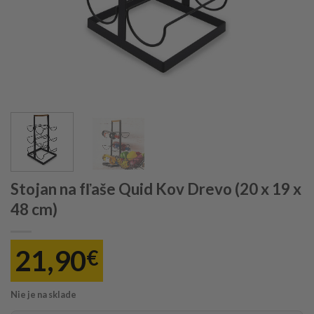
Stojan na fľaše Quid Kov Drevo (20 x 19 x
48 cm)
21,90
€
Nie je na sklade