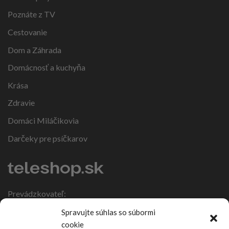
Poznáte z TV
Cestovanie
Dom a Záhrada
Domácnosť a kuchyňa
Krása
Zdravie
Domáci Miláčikovia
Darčeky pre psíčkarov
Prevádzkovateľ:
IČO: 47317108
Spravujte súhlas so súbormi
DIČ: 1086270988
cookie