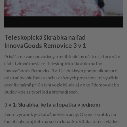
Teleskopická škrabka na ľad
InnovaGoods Removice 3 v 1
Prinášame vám inovatívny a multifunkčný nástroj, ktorý vám
uľahčí zimné mesiace. Teleskopická škrabka na ľad
InnovaGoods Removice 3 v 1 je ideálnym pomocníkom pre
odstraňovanie ľadu a snehu z rôznych povrchov. Jej využitie
oceníte najmä pri čistení vozidiel, ale aj v okolí domov alebo
budov, kde sa tvorí ľad a hromadí sneh.
3 v 1: Škrabka, kefa a lopatka v jednom
Tento výrobok je skutočne všestranný. Okrem škrabky na
ľad obsahuje aj kefu na sneh a lopatku. Vďaka tomu zvládne