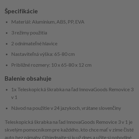
Špecifikácie
Materiál: Aluminium, ABS, PP, EVA
3 režimy použitia
2 odnímateľné hlavice
Nastaviteľná výška: 65-80 cm
Približné rozmery: 10 x 65-80 x 12 cm
Balenie obsahuje
1x Teleskopická škrabka na ľad InnovaGoods Removice 3
v 1
Návod na použitie v 24 jazykoch, vrátane slovenčiny
Teleskopická škrabka na ľad InnovaGoods Removice 3 v 1 je
skvelým pomocníkom pre každého, kto chce mať v zime čisté
auto bez námahy. Objednajte si ju už dnes a užite si pohodlné