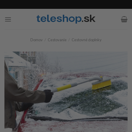
Skip
to
content
Domov
/
Cestovanie
/
Cestovné doplnky