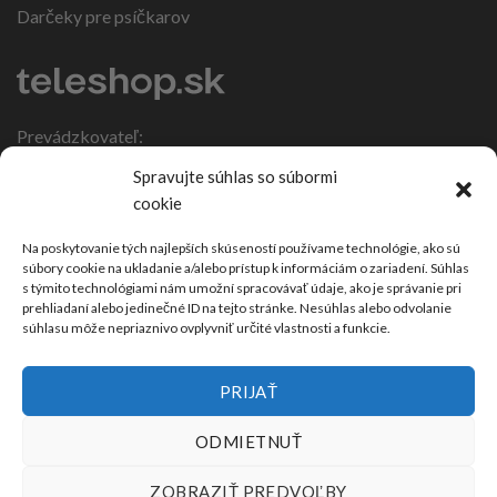
Darčeky pre psíčkarov
Prevádzkovateľ:
IČO: 47317108
Spravujte súhlas so súbormi
DIČ: 1086270988
cookie
Nebojsa 63
924 01 Galanta
Na poskytovanie tých najlepších skúseností používame technológie, ako sú
súbory cookie na ukladanie a/alebo prístup k informáciám o zariadení. Súhlas
Slovensko
s týmito technológiami nám umožní spracovávať údaje, ako je správanie pri
prehliadaní alebo jedinečné ID na tejto stránke. Nesúhlas alebo odvolanie
súhlasu môže nepriaznivo ovplyvniť určité vlastnosti a funkcie.
PRIJAŤ
ODMIETNUŤ
ZOBRAZIŤ PREDVOĽBY