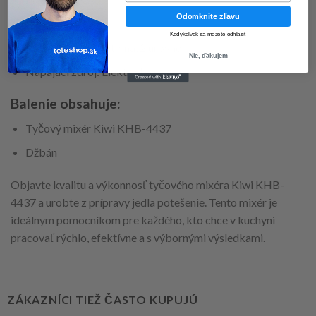
Odomknite zľavu
Kapacita: 1 L
Kedykoľvek sa môžete odhlásiť
Rýchlosť: Nastaviteľná, 2 úrovne
Nie, ďakujem
Napájací zdroj: Elektrická sieť
Balenie obsahuje:
Tyčový mixér Kiwi KHB-4437
Džbán
Objavte kvalitu a výkonnosť tyčového mixéra Kiwi KHB-
4437 a urobte z prípravy jedla potešenie. Tento mixér je
ideálnym pomocníkom pre každého, kto chce v kuchyni
pracovať rýchlo, efektívne a s výbornými výsledkami.
ZÁKAZNÍCI TIEŽ ČASTO KUPUJÚ