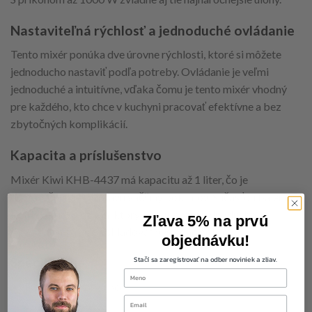
Nastaviteľná rýchlosť a jednoduché ovládanie
Tento mixér ponúka dve úrovne rýchlosti, ktoré si môžete
jednoducho nastaviť podľa potreby. Ovládanie je veľmi
jednoduché a intuitívne, vďaka čomu je tento mixér vhodný
pre každého, kto chce v kuchyni pracovať efektívne a bez
zbytočných komplikácií.
Kapacita a príslušenstvo
Mixér Kiwi KHB-4437 má kapacitu až 1 liter, čo je
dostatočné pre prípravu väčšiny pokrmov. Súčasťou balenia
je aj praktický džbán, ktorý vám umožní jednoducho a
Zľava 5% na prvú
pohodlne mixovať a skladovať výsledné pokrmy.
objednávku!
Stačí sa zaregistrovať na odber noviniek a zliav.
Špecifikácie:
first-name
Farba: Nerezová oceľ
Email
Príkon: 1000 W