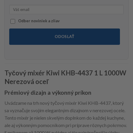
Odber noviniek a zliav
ODOSLAŤ
Tyčový mixér Kiwi KHB-4437 1 L 1000W
Nerezová oceľ
Prémiový dizajn a výkonný príkon
Uvádzame na trh nový tyčový mixér Kiwi KHB-4437, ktorý
sa vyznačuje svojím elegantným dizajnom v nerezovej ocele.
Tento mixér je nielen skvelým doplnkom do každej kuchyne,
ale aj výkonným pomocníkom pri príprave rôznych pokrmov.
S príkonom až 1000 W zvládne aj tie najnáročnejšie úlohy.