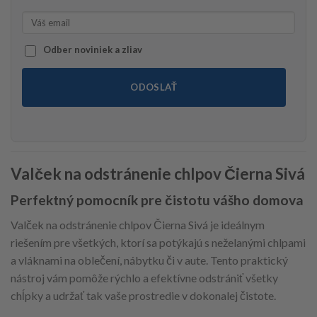
Odber noviniek a zliav
ODOSLAŤ
Valček na odstránenie chlpov Čierna Sivá
Perfektný pomocník pre čistotu vášho domova
Valček na odstránenie chlpov Čierna Sivá je ideálnym
riešením pre všetkých, ktorí sa potýkajú s neželanými chlpami
a vláknami na oblečení, nábytku či v aute. Tento praktický
nástroj vám pomôže rýchlo a efektívne odstrániť všetky
chĺpky a udržať tak vaše prostredie v dokonalej čistote.