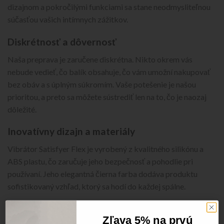
dizajnom a pokročilými funkciami sa stane neodmysliteľnou
súčasťou vašich intímnych zážitkov.
Diskrétnosť a dôvernosť
Naša preprava je zaručene diskrétna. Nikto okrem vás
nebude vedieť, čo balík obsahuje, čo vám umožní nakupovať
bez obáv a s úplným súkromím. Vaše potešenie je našou
prioritou, a preto sa môžete sústrediť len na to, čo je naozaj
dôležité.
Inovatívny dizajn a materiály
Vibrátor Satisfyer Flex je vyrobený z kvalitného silikónu a
ABS plastu, čo zaručuje jeho bezpečnosť a pohodlie pri
používaní. Jeho elegantná čierna farba dodáva produktu
sofistikovaný vzhľad, ktorý sa hodí do každej spálne.
Funkcie a výhody
Zľava 5% na prvú