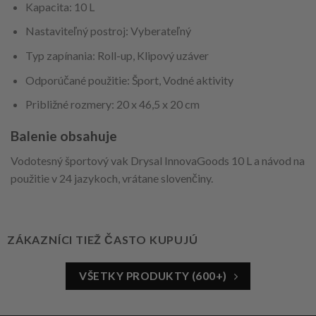
Kapacita: 10 L
Nastaviteľný postroj: Vyberateľný
Typ zapínania: Roll-up, Klipový uzáver
Odporúčané použitie: Šport, Vodné aktivity
Približné rozmery: 20 x 46,5 x 20 cm
Balenie obsahuje
Vodotesný športový vak Drysal InnovaGoods 10 L a návod na
použitie v 24 jazykoch, vrátane slovenčiny.
ZÁKAZNÍCI TIEŽ ČASTO KUPUJÚ
VŠETKY PRODUKTY (600+)