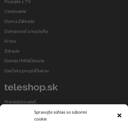
Poznáte z TV
Cestovanie
Dom a Záhrada
Domácnosť a kuchyňa
Krása
Zdravie
Domáci Miláčikovia
Darčeky pre psíčkarov
Prevádzkovateľ:
IČO: 47317108
Spravujte súhlas so súbormi
DIČ: 1086270988
cookie
Nebojsa 63