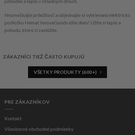
pohodlie a teplo v chladných dňoch.
Nezmeškajte príležitosť a objednajte si vyhrievanú elektrickú
podložku Hemat InnovaGoods ešte dnes! Užite si teplo a
pohodu, ktorú si zaslúžite.
ZÁKAZNÍCI TIEŽ ČASTO KUPUJÚ
VŠETKY PRODUKTY (600+)
PRE ZÁKAZNÍKOV
Kontakt
Všeobecné obchodné podmienky