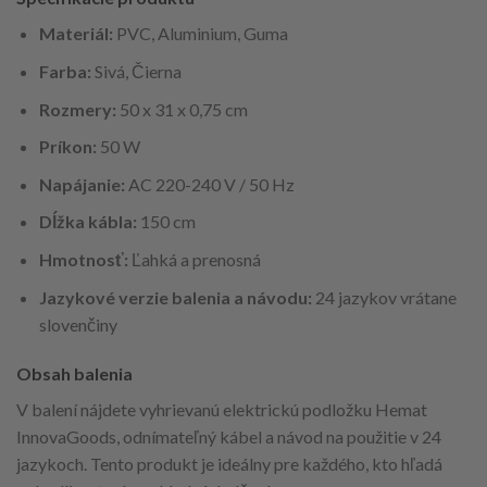
Materiál:
PVC, Aluminium, Guma
Farba:
Sivá, Čierna
Rozmery:
50 x 31 x 0,75 cm
Príkon:
50 W
Napájanie:
AC 220-240 V / 50 Hz
Dĺžka kábla:
150 cm
Hmotnosť:
Ľahká a prenosná
Jazykové verzie balenia a návodu:
24 jazykov vrátane
slovenčiny
Obsah balenia
V balení nájdete vyhrievanú elektrickú podložku Hemat
InnovaGoods, odnímateľný kábel a návod na použitie v 24
jazykoch. Tento produkt je ideálny pre každého, kto hľadá