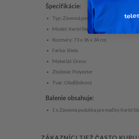
Špecifikácie:
Typ: Závesná poduška pre mačky
Model: Kerbl Siesta
Rozmery: 73 x 36 x 34 cm
Farba: Biela
Materiál: Drevo
Zloženie: Polyester
Tvar: Obdĺžnikový
Balenie obsahuje:
1 x Závesná poduška pre mačky Kerbl Si
ZÁKAZNÍCI TIEŽ ČASTO KUPU