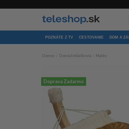
Skip
to
content
POZNÁTE Z TV
CESTOVANIE
DOM A Z
Domov
/
Domáci miláčikovia
/
Mačky
Doprava Zadarmo