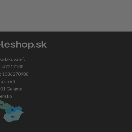
vádzkovateľ:
: 47317108
: 1086270988
ojsa 63
 01 Galanta
vensko