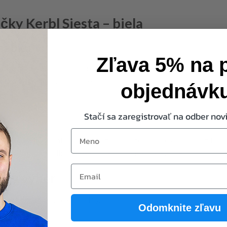
ky Kerbl Siesta – biela
 mačku
Zľava 5% na 
a je ideálnym miestom pre vašu mačku na odpočinok a relax. Jej 
ška je navrhnutá tak, aby sa dala zavesiť na akúkoľvek postel aleb
objednávk
Stačí sa zaregistrovať na odber novi
jn
first-name
 sa ľahko hodí k akejkoľvek výzdobe interiéru. Je vyrobená z kvalit
bezpečuje pohodlie a mäkkosť, ktoré vaša mačka ocení.
Email
oký výber
 veľkoobchodné ceny na BigBuy a objavte široký výber našich n
Odomknite zľavu
dy.