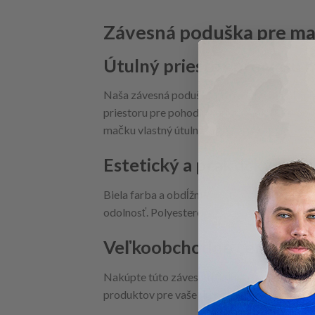
Závesná poduška pre mač
Útulný priestor pre vašu
Naša závesná poduška pre mačky Kerbl Siest
priestoru pre pohodlný odpočinok. Táto podu
mačku vlastný útulný kútik.
Estetický a praktický diza
Biela farba a obdĺžnikový tvar tejto podušky
odolnosť. Polyesterové zloženie podušky za
Veľkoobchodné ceny a šir
Nakúpte túto závesnú podušku pre mačky za
produktov pre vaše dropshippingové obcho