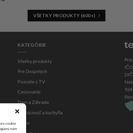
VŠETKY PRODUKTY (600+)
KATEGÓRIE
Pre
Všetky produkty
IČO
Pre Dospelých
DIČ
Poznáte z TV
Neb
924
Cestovanie
Slo
Dom a Záhrada
Domácnosť a kuchyňa
Krása
ory cookie
lógiami nám
Zdravie