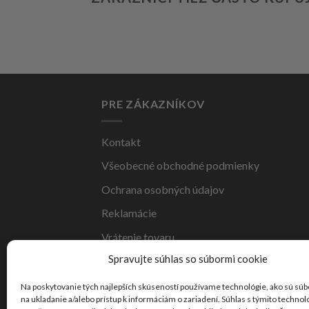
PRE ZÁKAZNÍKOV
Kontakt
Všeobecné obchodné podmienky
Ochrana osobných údajov
Reklamácie
Vrátenie tovaru
Spravujte súhlas so súbormi cookie
Doprava
Na poskytovanie tých najlepších skúseností používame technológie, ako sú súb
na ukladanie a/alebo prístup k informáciám o zariadení. Súhlas s týmito techno