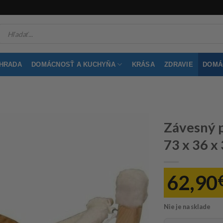
Products
search
ÁHRADA
DOMÁCNOSŤ A KUCHYŇA
KRÁSA
ZDRAVIE
DOMÁC
Závesný 
73 x 36 x
62,90
Nie je na sklade