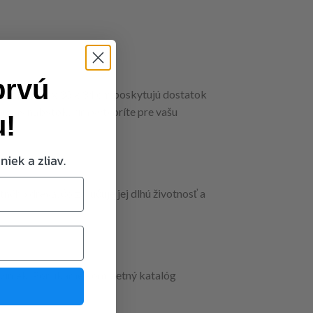
prvú
rozmery 73 x 36 x 34 cm poskytujú dostatok
o iný nábytok, čím vytvoríte pre vašu
u!
niek a zliav.
ného dreva, čo zaručuje jej dlhú životnosť a
oviniek. Ponúkame kompletný katalóg