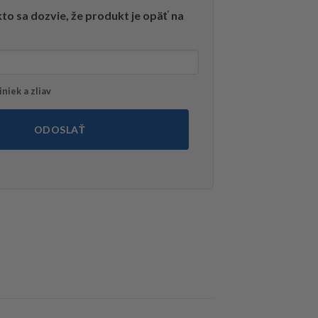
to sa dozvie, že produkt je opäť na
niek a zliav
ODOSLAŤ