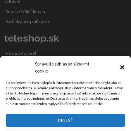
Zdravie
Domáci Miláčikovia
Darčeky pre psíčkarov
Prevádzkovateľ:
IČO: 47317108
Spravujte súhlas so súbormi
DIČ: 1086270988
cookie
Nebojsa 63
924 01 Galanta
Na poskytovanie tých najlepších skúseností používame technológie, ako sú
súbory cookie na ukladanie a/alebo prístup k informáciám o zariadení. Súhlas
Slovensko
s týmito technológiami nám umožní spracovávať údaje, ako je správanie pri
prehliadaní alebo jedinečné ID na tejto stránke. Nesúhlas alebo odvolanie
súhlasu môže nepriaznivo ovplyvniť určité vlastnosti a funkcie.
PRIJAŤ