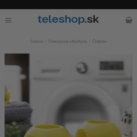
Skip
to
content
Domov
/
Domácnosť a Kuchyňa
/
Čistenie