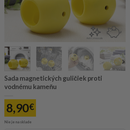
Sada magnetických guličiek proti
vodnému kameňu
8,90
€
Nie je na sklade