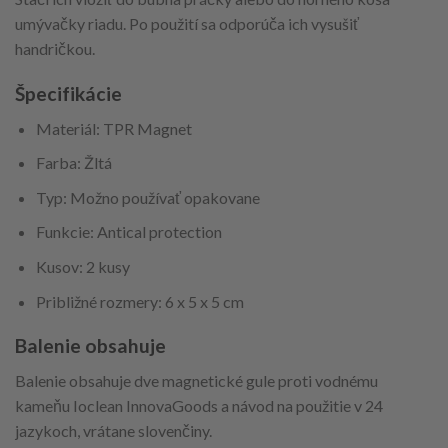
umývačky riadu. Po použití sa odporúča ich vysušiť
handričkou.
Špecifikácie
Materiál: TPR Magnet
Farba: Žltá
Typ: Možno používať opakovane
Funkcie: Antical protection
Kusov: 2 kusy
Približné rozmery: 6 x 5 x 5 cm
Balenie obsahuje
Balenie obsahuje dve magnetické gule proti vodnému
kameňu Ioclean InnovaGoods a návod na použitie v 24
jazykoch, vrátane slovenčiny.