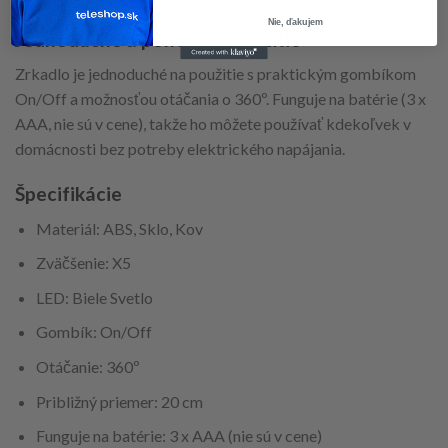
Nie, ďakujem
Jednoduché a pohodlné použitie
Zrkadlo je jednoduché na použitie s praktickým gombíkom
On/Off a možnosťou otáčania o 360º. Funguje na batérie (3 x
AAA, nie sú v cene), takže ho môžete používať kdekoľvek v
domácnosti bez potreby elektrického napájania.
Špecifikácie
Materiál: ABS, Sklo, Kov
Zväčšenie: X5
LED: Biele Svetlo
Gombík: On/Off
Otáčanie: 360º
Približný priemer: 20 cm
Funguje na batérie: 3 x AAA (nie sú v cene)