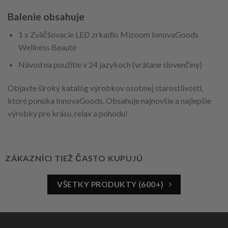
Balenie obsahuje
1 x Zväčšovacie LED zrkadlo Mizoom InnovaGoods
Wellness Beauté
Návod na použitie v 24 jazykoch (vrátane slovenčiny)
Objavte široký katalóg výrobkov osobnej starostlivosti,
ktoré ponúka InnovaGoods. Obsahuje najnovšie a najlepšie
výrobky pre krásu, relax a pohodu!
ZÁKAZNÍCI TIEŽ ČASTO KUPUJÚ
VŠETKY PRODUKTY (600+)