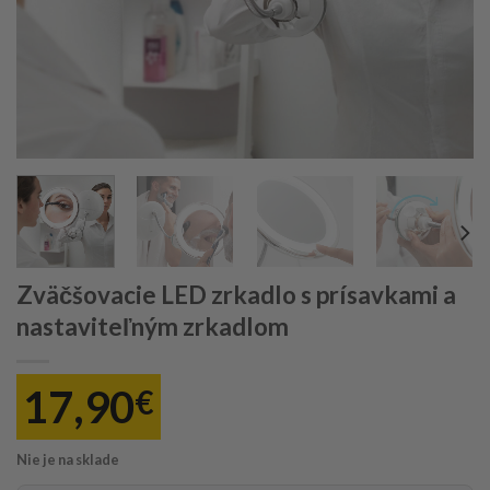
Zväčšovacie LED zrkadlo s prísavkami a
nastaviteľným zrkadlom
17,90
€
Nie je na sklade